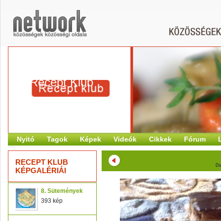
Recept Klub
Nyitó
Tagok
Képek
Videók
Cikkek
Fórum
RECEPT KLUB
Di
KÉPGALÉRIÁI
8. Sütemények
393 kép