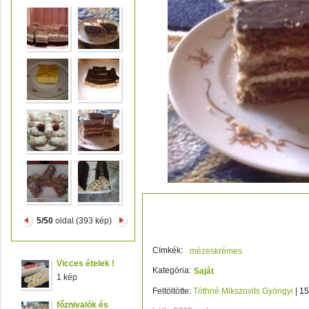
031
5/50
oldal (393 kép)
Címkék:
mézeskrémes
Vicces ételek !
Kategória:
Saját
1 kép
Feltöltötte:
Tóthné Mikszovits Gyöngyi
|
15
főznivalók és