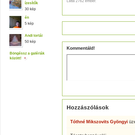
Látta 2762 ember.
ízesítők
30 kép
én
5 kép
Értékeld!
Andi tortái
50 kép
Kommentáld!
Böngéssz a galériák
között!
Hozzászólások
Tóthné Mikszovits Gyöngyi
üz