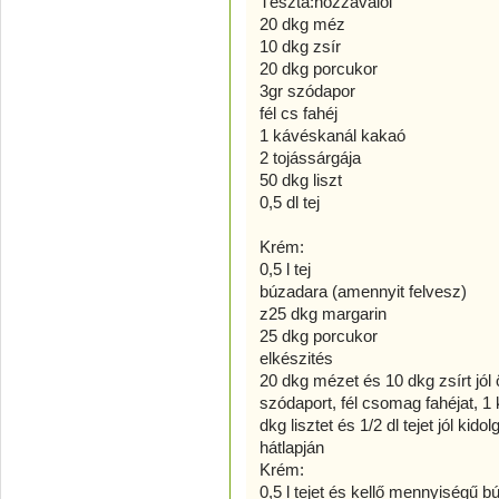
Tészta:hozzávalói
20 dkg méz
10 dkg zsír
20 dkg porcukor
3gr szódapor
fél cs fahéj
1 kávéskanál kakaó
2 tojássárgája
50 dkg liszt
0,5 dl tej
Krém:
0,5 l tej
búzadara (amennyit felvesz)
z25 dkg margarin
25 dkg porcukor
elkészités
20 dkg mézet és 10 dkg zsírt jól
szódaport, fél csomag fahéjat, 1 
dkg lisztet és 1/2 dl tejet jól kid
hátlapján
Krém:
0,5 l tejet és kellő mennyiségű