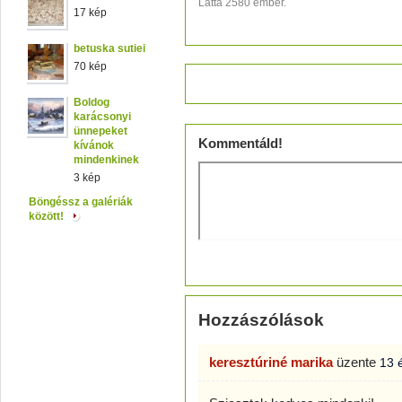
Látta 2580 ember.
17 kép
betuska sutiei
70 kép
Értékeld!
Boldog
karácsonyi
ünnepeket
Kommentáld!
kívánok
mindenkinek
3 kép
Böngéssz a galériák
között!
Hozzászólások
keresztúriné marika
üzente
13 