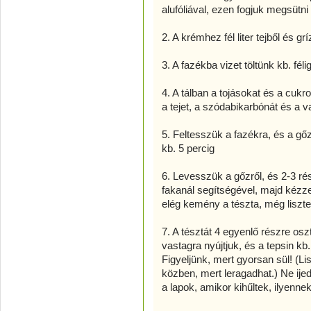
alufóliával, ezen fogjuk megsütni 
2. A krémhez fél liter tejből és gr
3. A fazékba vizet töltünk kb. félig
4. A tálban a tojásokat és a cuk
a tejet, a szódabikarbónát és a va
5. Feltesszük a fazékra, és a gőz
kb. 5 percig
6. Levesszük a gőzről, és 2-3 ré
fakanál segítségével, majd kézz
elég kemény a tészta, még liszt
7. A tésztát 4 egyenlő részre os
vastagra nyújtjuk, és a tepsin kb
Figyeljünk, mert gyorsan sül! (L
közben, mert leragadhat.) Ne i
a lapok, amikor kihűltek, ilyennek 