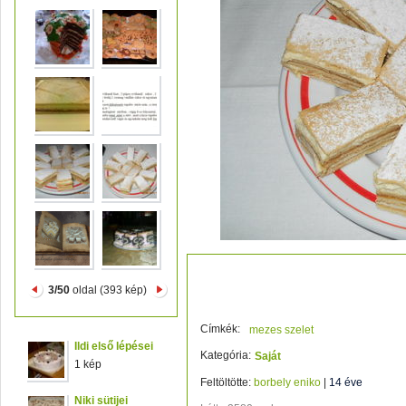
Mezes szelet
3/50
oldal (393 kép)
Címkék:
mezes szelet
Ildi első lépései
Kategória:
Saját
1 kép
Feltöltötte:
borbely eniko
|
14 éve
Niki sütijei