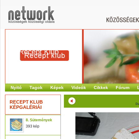
Recept Klub
Nyitó
Tagok
Képek
Videók
Cikkek
Fórum
RECEPT KLUB
Di
KÉPGALÉRIÁI
8. Sütemények
393 kép