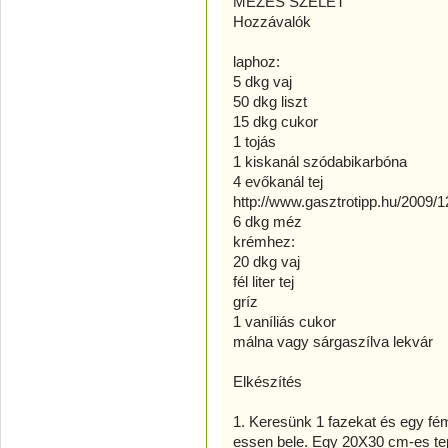
MÉZES SZELET
Hozzávalók
laphoz:
5 dkg vaj
50 dkg liszt
15 dkg cukor
1 tojás
1 kiskanál szódabikarbóna
4 evőkanál tej
http://www.gasztrotipp.hu/2009/
6 dkg méz
krémhez:
20 dkg vaj
fél liter tej
gríz
1 vaníliás cukor
málna vagy sárgaszílva lekvár
Elkészítés
1. Keresünk 1 fazekat és egy fém 
essen bele. Egy 20X30 cm-es teps