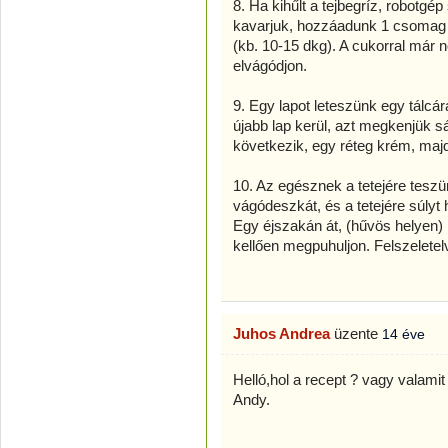
8. Ha kihűlt a tejbegríz, robotgép
kavarjuk, hozzáadunk 1 csomag va
(kb. 10-15 dkg). A cukorral már
elvágódjon.
9. Egy lapot leteszünk egy tálcá
újabb lap kerül, azt megkenjük s
következik, egy réteg krém, majd
10. Az egésznek a tetejére tesz
vágódeszkát, és a tetejére súlyt
Egy éjszakán át, (hűvös helyen)
kellően megpuhuljon. Felszeletelv
Juhos Andrea
üzente
14 éve
Helló,hol a recept ? vagy valami
Andy.