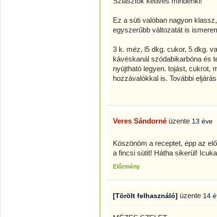
Sziasztok kedves mindenki!
Ez a süti valóban nagyon klassz
egyszerűbb változatát is ismerem
3 k. méz, l5 dkg. cukor, 5 dkg. va
kávéskanál szódabikarbóna és te
nyújtható legyen. tojást, cukrot,
hozzávalókkal is. További eljárá
Veres Sándorné
üzente
13 éve
Köszönöm a receptet, épp az elő
a fincsi sütit! Hátha sikerül! Icuka
Előzmény
üzente
[Törölt felhasználó]
14 é