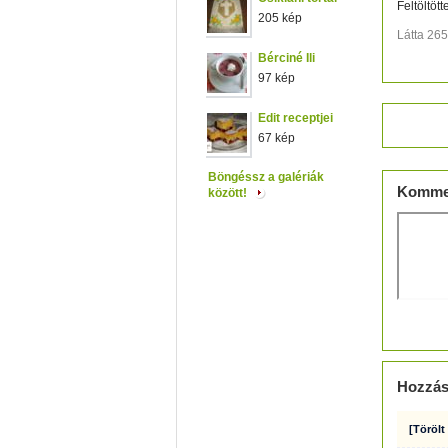
Feltöltött
205 kép
Látta 26
Bérciné Ili
97 kép
Edit receptjei
Értéke
67 kép
Böngéssz a galériák
Komme
között!
Hozzás
[Törölt