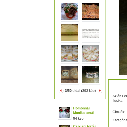
DSCN
3/50
oldal (393 kép)
Az én Fe
Ilucika
Homonnai
Címkék:
Monika tortái
94 kép
Kategória
Csikiani tortái