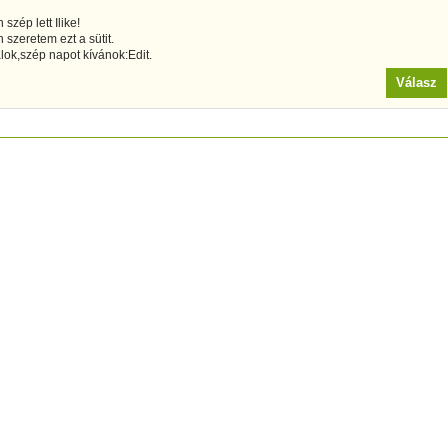
szép lett Ilike!
szeretem ezt a sütit.
lok,szép napot kívánok:Edit.
Válasz