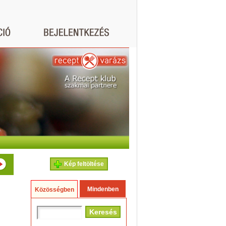
Kép feltöltése
Mindenben
Közösségben