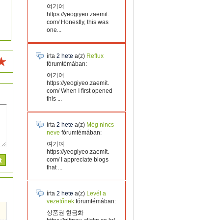
여기여
https://yeogiyeo.zaemit.
com/ Honestly, this was
one...
írta
2 hete
a(z)
Reflux
fórumtémában:
여기여
https://yeogiyeo.zaemit.
com/ When I first opened
this ...
írta
2 hete
a(z)
Még nincs
neve
fórumtémában:
여기여
https://yeogiyeo.zaemit.
com/ I appreciate blogs
that ...
írta
2 hete
a(z)
Levél a
vezetőnek
fórumtémában:
상품권 현금화