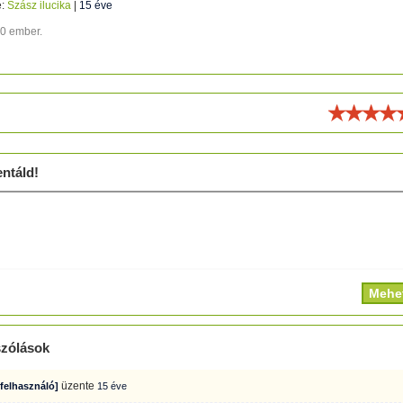
e:
Szász ilucika
|
15 éve
50 ember.
ld!
ntáld!
zólások
üzente
 felhasználó]
15 éve