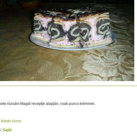
3565
kete rózsám Magdi receptje alapján, csak puncs krémmel.
fekete rózsa
:
Saját