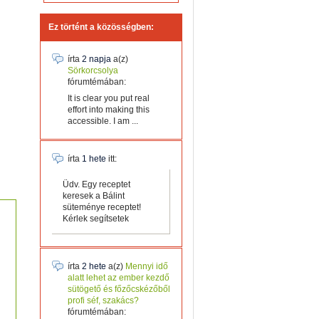
Ez történt a közösségben:
írta
2 napja
a(z)
Sörkorcsolya
fórumtémában:
It is clear you put real
effort into making this
accessible. I am ...
írta
1 hete
itt:
Üdv. Egy receptet
keresek a Bálint
süteménye receptet!
Kérlek segítsetek
írta
2 hete
a(z)
Mennyi idő
alatt lehet az ember kezdő
sütögető és főzőcskézőből
profi séf, szakács?
fórumtémában: