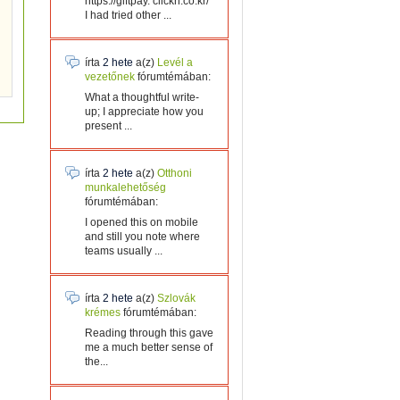
https://giftpay. clickn.co.kr/
I had tried other ...
írta
2 hete
a(z)
Levél a
vezetőnek
fórumtémában:
What a thoughtful write-
up; I appreciate how you
present ...
írta
2 hete
a(z)
Otthoni
munkalehetőség
fórumtémában:
I opened this on mobile
and still you note where
teams usually ...
írta
2 hete
a(z)
Szlovák
krémes
fórumtémában:
Reading through this gave
me a much better sense of
the...