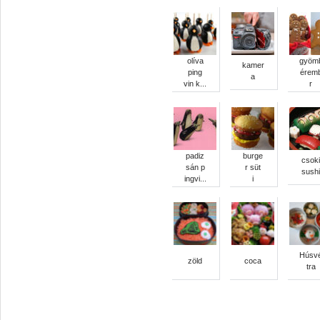
olíva
gyöm
kamer
ping
érem
a
vin k...
r
padiz
burge
csoki
sán p
r süt
sushi
ingvi...
i
Húsv
zöld
coca
tra