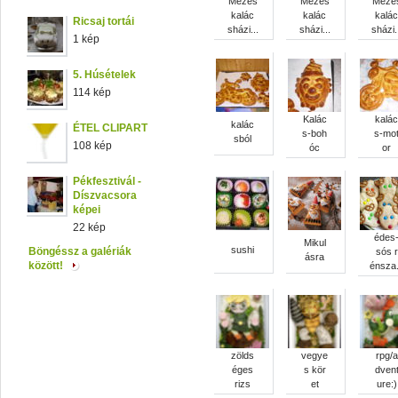
Mézes
Mézes
Méze
kalác
kalác
kalác
Ricsaj tortái
sházi...
sházi...
sházi.
1 kép
5. Húsételek
114 kép
Kalác
kalác
kalác
ÉTEL CLIPART
s-boh
s-mo
sból
108 kép
óc
or
Pékfesztivál -
Díszvacsora
képei
22 kép
édes
Mikul
sushi
Böngéssz a galériák
sós r
ásra
között!
énsza.
zölds
vegye
rpg/a
éges
s kör
dven
rizs
et
ure:)