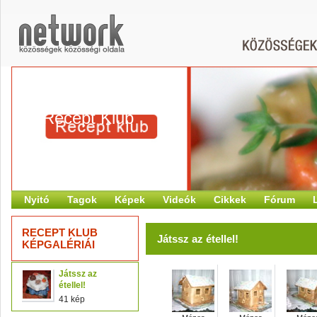
Recept Klub
Nyitó
Tagok
Képek
Videók
Cikkek
Fórum
RECEPT KLUB
Játssz az étellel!
KÉPGALÉRIÁI
Játssz az
étellel!
41 kép