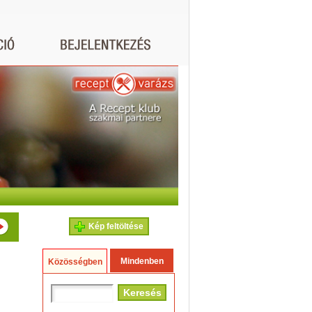
Kép feltöltése
Mindenben
Közösségben