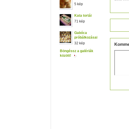
5 kép
Kata tortái
71 kép
Értéke
Gabóca
próbálkozásai
32 kép
Komme
Böngéssz a galériák
között!