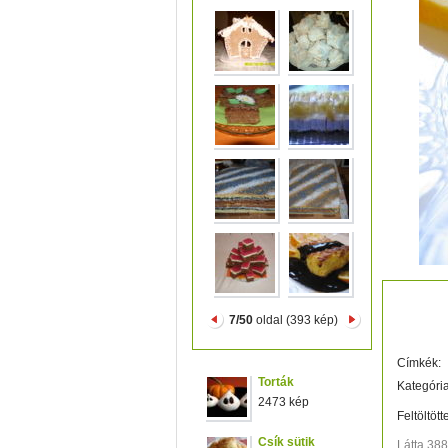
rizsfelf
7/50
oldal (393 kép)
Címkék:
Torták
Kategória
2473 kép
Feltöltött
Csík sütik
Látta 38