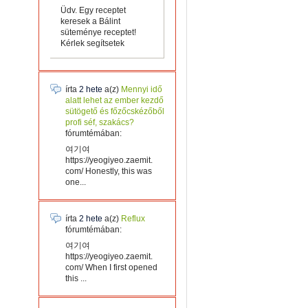
Üdv. Egy receptet
keresek a Bálint
süteménye receptet!
Kérlek segítsetek
írta
2 hete
a(z)
Mennyi idő
alatt lehet az ember kezdő
sütögető és főzőcskézőből
profi séf, szakács?
fórumtémában:
여기여
https://yeogiyeo.zaemit.
com/ Honestly, this was
one...
írta
2 hete
a(z)
Reflux
fórumtémában:
여기여
https://yeogiyeo.zaemit.
com/ When I first opened
this ...