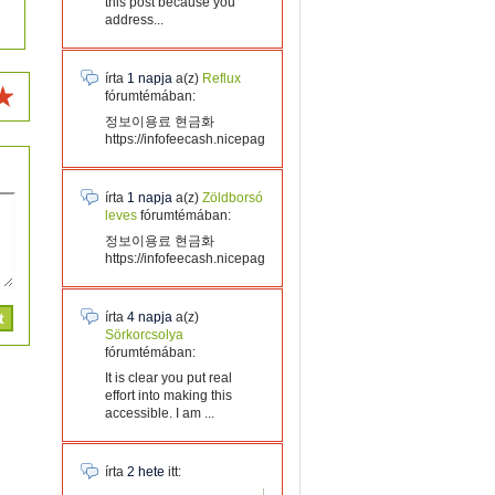
this post because you
address...
írta
1 napja
a(z)
Reflux
fórumtémában:
정보이용료 현금화
https://infofeecash.nicepage...
írta
1 napja
a(z)
Zöldborsó
leves
fórumtémában:
정보이용료 현금화
https://infofeecash.nicepage...
írta
4 napja
a(z)
Sörkorcsolya
fórumtémában:
It is clear you put real
effort into making this
accessible. I am ...
írta
2 hete
itt: