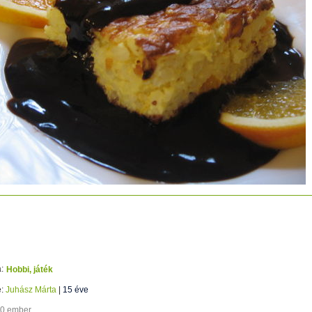
újt
:
Hobbi, játék
e:
Juhász Márta
|
15 éve
80 ember.