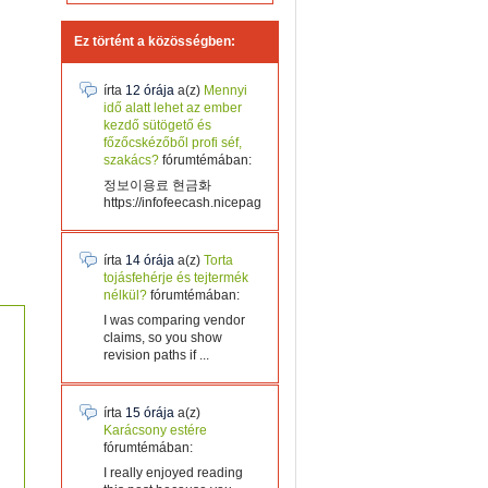
Ez történt a közösségben:
írta
12 órája
a(z)
Mennyi
idő alatt lehet az ember
kezdő sütögető és
főzőcskézőből profi séf,
szakács?
fórumtémában:
정보이용료 현금화
https://infofeecash.nicepage...
írta
14 órája
a(z)
Torta
tojásfehérje és tejtermék
nélkül?
fórumtémában:
I was comparing vendor
claims, so you show
revision paths if ...
írta
15 órája
a(z)
Karácsony estére
fórumtémában:
I really enjoyed reading