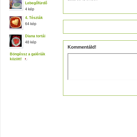
Lebegőfürdő
4 kép
4. Tészták
64 kép
Értékeld!
Diana tortái
48 kép
Kommentáld!
Böngéssz a galériák
között!