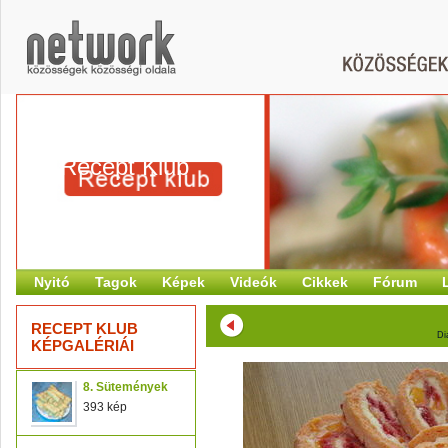
Recept Klub
Nyitó
Tagok
Képek
Videók
Cikkek
Fórum
RECEPT KLUB
Di
KÉPGALÉRIÁI
8. Sütemények
393 kép