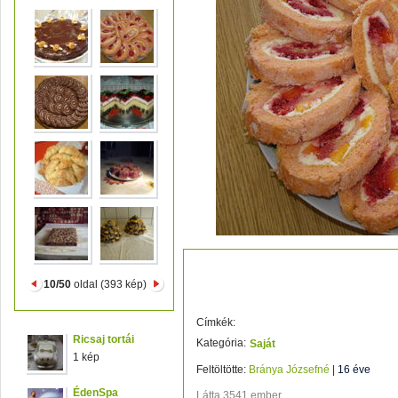
mangós málnás tekercs
10/50
oldal (393 kép)
Címkék:
Ricsaj tortái
Kategória:
Saját
1 kép
Feltöltötte:
Bránya Józsefné
|
16 éve
ÉdenSpa
Látta 3541 ember.