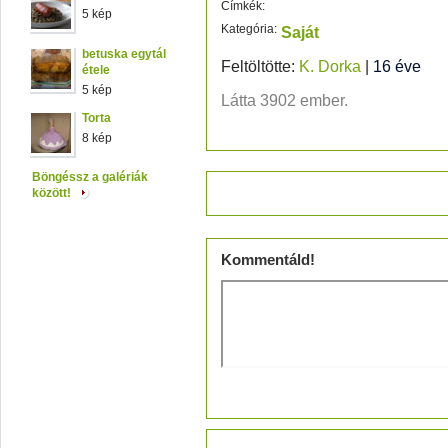
Címkék:
5 kép
Kategória:
Saját
betuska egytál
Feltöltötte:
K. Dorka
|
16 éve
étele
5 kép
Látta 3902 ember.
Torta
8 kép
Böngéssz a galériák
Értékeld!
között!
Kommentáld!