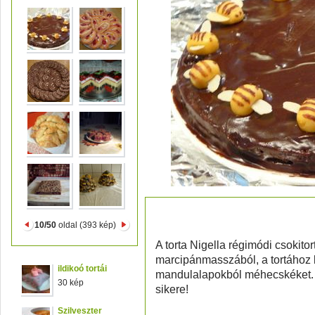
csokitorta méhecskék
10/50
oldal (393 kép)
A torta Nigella régimódi csokitor
marcipánmasszából, a tortához k
ildikoó tortái
mandulalapokból méhecskéket. 
30 kép
sikere!
Szilveszter