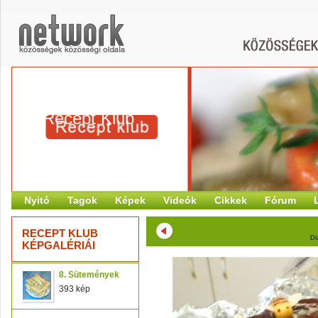
Recept Klub
Nyitó
Tagok
Képek
Videók
Cikkek
Fórum
RECEPT KLUB
Di
KÉPGALÉRIÁI
8. Sütemények
393 kép