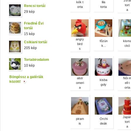
zsráf
kék t
lila
tort
Rencsi tortái
orta
torta
a
29 kép
Friedlné Évi
tortái
15 kép
angry
főzün
kism
Csikiani tortái
bird
k...
ckó
205 kép
s
Tortabirodalom
10 kép
Böngéssz a galériák
alstr
Női 
kisba
között!
omeri
ell t
goly
a
orta
Japá
piram
Orchi
tort
is
deák
a