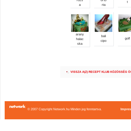
rózs
oi to
t
a
rta
arany
bali
golf
halac
cipo
ska
VISSZA A(Z) RECEPT KLUB KÖZÖSSÉG 
© 2007 Copyright Network.hu Minden jog fenntartva.
Impre