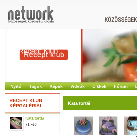
Recept Klub
Nyitó
Tagok
Képek
Videók
Cikkek
Fórum
RECEPT KLUB
Kata tortái
KÉPGALÉRIÁI
Kata tortái
71 kép