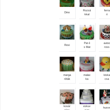
Rozsá
ferra
Dino
kkal
ri
Pat é
auto
Rexi
s Mat
ross
marga
malac
kiska
réták
ka
csa
kosár
eskuv
husv