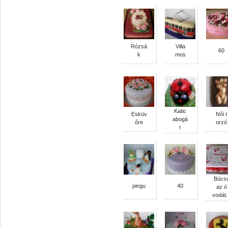
Rózsá
Villa
60
k
mos
Katic
Esküv
Női t
abogá
őre
orzó
r
Búcs
pingu
40
az ó
vodát.