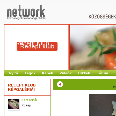
Recept Klub
Nyitó
Tagok
Képek
Videók
Cikkek
Fórum
RECEPT KLUB
Di
KÉPGALÉRIÁI
Kata tortái
71 kép