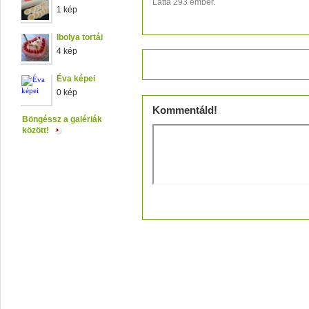
Látta 293 ember.
1 kép
Ibolya tortái
4 kép
Értékeld!
Éva képei
0 kép
Kommentáld!
Böngéssz a galériák
között!