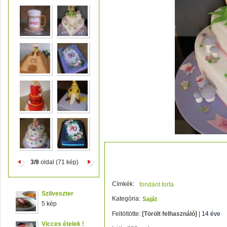
Erdei tündér
3/9
oldal (71 kép)
Címkék:
fondánt torta
Szilveszter
Kategória:
Saját
5 kép
Feltöltötte:
[Törölt felhasználó]
|
14 éve
Vicces ételek !