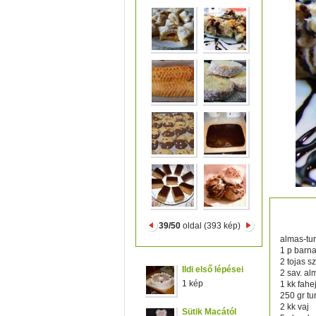
almas-t
39/50
oldal (393 kép)
almas-turo
1 p barna
2 tojas s
Ildi első lépései
2 sav. al
1 kép
1 kk fahe
250 gr tu
2 kk vaj
Sütik Macától