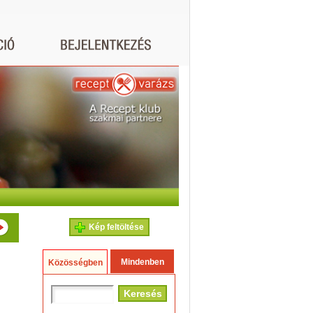
Kép feltöltése
Mindenben
Közösségben