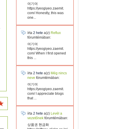
여기여
https://yeogiyeo.zaemit.
com/ Honestly, this was
one...
0
írta
2 hete
a(z)
Reflux
fórumtémában:
여기여
https://yeogiyeo.zaemit.
com/ When I first opened
this ...
írta
2 hete
a(z)
Még nincs
neve
fórumtémában:
여기여
https://yeogiyeo.zaemit.
com/ I appreciate blogs
that ...
írta
2 hete
a(z)
Levél a
vezetőnek
fórumtémában:
상품권 현금화