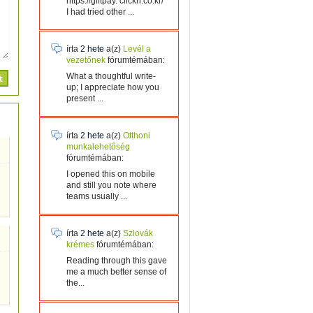
https://giftpay. clickn.co.kr/
I had tried other ...
írta
2 hete
a(z)
Levél a
vezetőnek
fórumtémában:
What a thoughtful write-
up; I appreciate how you
present ...
írta
2 hete
a(z)
Otthoni
munkalehetőség
fórumtémában:
I opened this on mobile
and still you note where
teams usually ...
írta
2 hete
a(z)
Szlovák
krémes
fórumtémában:
Reading through this gave
me a much better sense of
the...