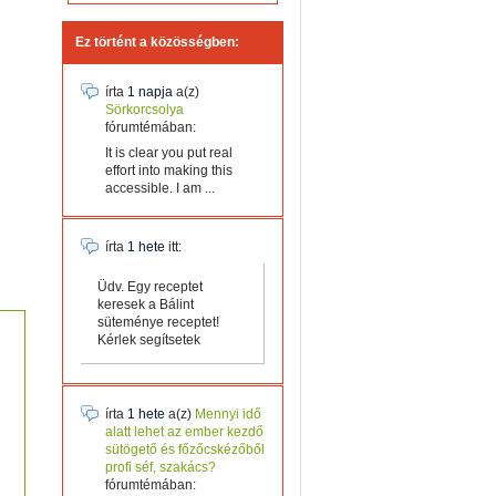
Ez történt a közösségben:
írta
1 napja
a(z)
Sörkorcsolya
fórumtémában:
It is clear you put real
effort into making this
accessible. I am ...
írta
1 hete
itt:
Üdv. Egy receptet
keresek a Bálint
süteménye receptet!
Kérlek segítsetek
írta
1 hete
a(z)
Mennyi idő
alatt lehet az ember kezdő
sütögető és főzőcskézőből
profi séf, szakács?
fórumtémában: