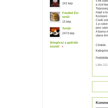
5 ek cuko
242 kép
a rizst t
Tojassarg
majd a tu
Friedlné Évi
Kozepes 
tortái
Csoki szi
15 kép
1 p cukor
perc utan
Torták
A barna r
2473 kép
utana for
Böngéssz a galériák
Címkék:
között!
Kategória
Feltöltött
Látta 31
Értéke
Komme