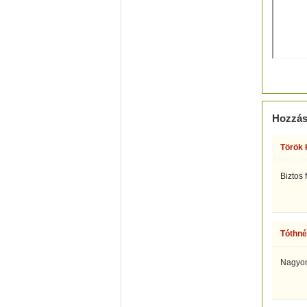
Hozzás
Török 
Biztos 
Tóthné
Nagyon