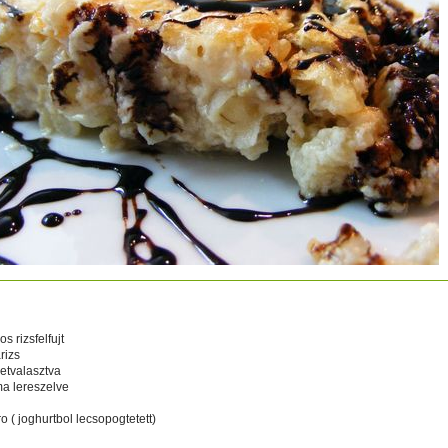
uros rizsfelfujt
s rizsfelfujt
rizs
zetvalasztva
ma lereszelve
j
ro ( joghurtbol lecsopogtetett)