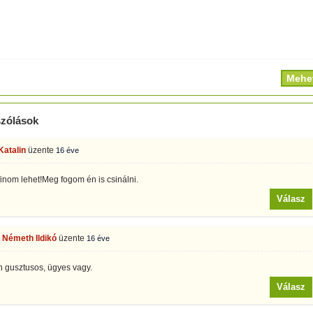
zólások
Katalin
üzente
16 éve
finom lehet!Meg fogom én is csinálni.
Válasz
 Németh Ildikó
üzente
16 éve
 gusztusos, ügyes vagy.
Válasz