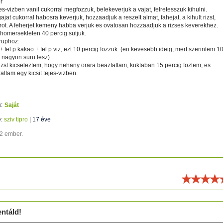
r
ejes-vizben vanil cukorral megfozzuk, belekeverjuk a vajat, felretesszuk kihulni.
ajat cukorral habosra keverjuk, hozzaadjuk a reszelt almat, fahejat, a kihult rizst,
rot. A feherjet kemeny habba verjuk es ovatosan hozzaadjuk a rizses keverekhez.
homersekleten 40 percig sutjuk.
ruphoz:
+ fel p kakao + fel p viz, ezt 10 percig fozzuk. (en kevesebb ideig, mert szerintem 1
 nagyon suru lesz)
izst kicseleztem, hogy nehany orara beaztattam, kuktaban 15 percig foztem, es
raltam egy kicsit tejes-vizben.
:
Saját
e:
sziv tipro
|
17 éve
12 ember.
ld!
ntáld!