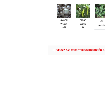
gyöng
erősp
zöld
yhagy
aprik
ment
mák
ák
VISSZA A(Z) RECEPT KLUB KÖZÖSSÉG 