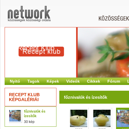
Recept Klub
Nyitó
Tagok
Képek
Videók
Cikkek
Fórum
RECEPT KLUB
főznivalók és ízesítők
KÉPGALÉRIÁI
főznivalók és
ízesítők
30 kép