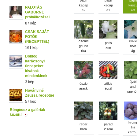
papri
papri
papri
kacáp
kacáp
kasz
PALOTÁS
a2
a1
ret
GÁBORNÉ
próbálkozásai
87 kép
CSAK SAJÁT
FOTÓK
cseme
cukki
(RECEPTTEL)
patis
geubo
nivir
161 kép
zon
rka
ág
Boldog
karácsonyi
ünnepeket
kívánok
mindenkinek
3 kép
újzél
őszib
zölds
andi
arack
égtál
Hoványiné
spenó.
Zsuzsa receptjei
57 kép
Böngéssz a galériák
között!
krum
rebar
parad
li a
bara
icsom
kertb..