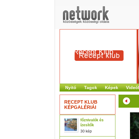
Recept Klub
Nyitó
Tagok
Képek
Videó
RECEPT KLUB
KÉPGALÉRIÁI
főznivalók és
ízesítők
30 kép