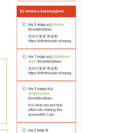
Ez történt a közösségben:
írta
5 órája
a(z)
Reflux
fórumtémában:
정보이용료 현금화
https://infofeecash.nicepage...
írta
7 órája
a(z)
Zöldborsó
leves
fórumtémában:
정보이용료 현금화
https://infofeecash.nicepage...
írta
3 napja
a(z)
Sörkorcsolya
fórumtémában:
It is clear you put real
effort into making this
accessible. I am ...
írta
2 hete
itt: