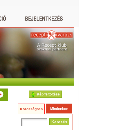
Kép feltöltése
Mindenben
Közösségben