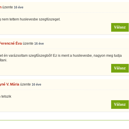
n
üzente
16 éve
 nem tettem huslevesbe szegfüszeget.
Válasz
Ferencné Éva
üzente
16 éve
et én varázsoltam szegfűszegből! Ez is ment a husilevesbe, nagyon meg tudja
tani.
Válasz
né V. Mária
üzente
16 éve
tetszik
Válasz