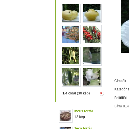
papri
Címkék:
Kategória
1/4
oldal (30 kép)
Feltöltött
Látta 81
Incus tortái
13 kép
Teca tortái