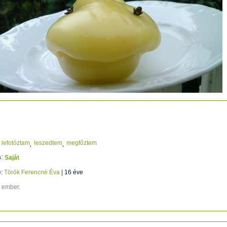
kacápa1
lefotóztam
leszedtem
megfőztem
:
Saját
e:
Török Ferencné Éva
|
16 éve
4 ember.