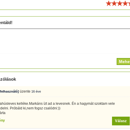
ld!
ntáld!
zólások
üzente
 felhasználó]
16 éve
ahúsleves kelléke.Markáns ízt ad a levesnek. Én a hagymát szoktam vele
elni. Próbáld ki,nem fogsz csalódni:))
árta
ény
Válasz