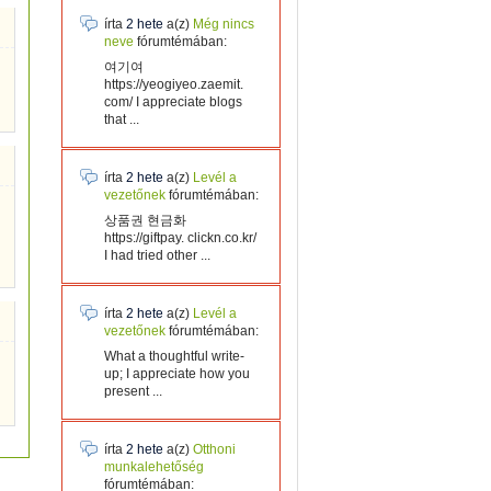
írta
2 hete
a(z)
Még nincs
neve
fórumtémában:
여기여
https://yeogiyeo.zaemit.
com/ I appreciate blogs
that ...
írta
2 hete
a(z)
Levél a
vezetőnek
fórumtémában:
상품권 현금화
https://giftpay. clickn.co.kr/
I had tried other ...
írta
2 hete
a(z)
Levél a
vezetőnek
fórumtémában:
What a thoughtful write-
up; I appreciate how you
present ...
írta
2 hete
a(z)
Otthoni
munkalehetőség
fórumtémában: