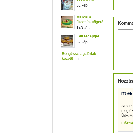
Értéke
61 kép
Marcsi a
"koca"sütögető
Komme
143 kép
Edit receptjei
67 kép
Böngéssz a galériák
között!
Hozzás
[Törölt
A marh
megtűzd
Üdv.:M
Előzm