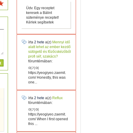
Üdv. Egy receptet
keresek a Bálint
süteménye receptet!
Kérlek segítsetek
írta
2 hete
a(z)
Mennyi idő
alatt lehet az ember kezdő
sütögető és főzőcskézőből
profi séf, szakács?
fórumtémában:
여기여
https://yeogiyeo.zaemit.
com/ Honestly, this was
one...
írta
2 hete
a(z)
Reflux
fórumtémában:
여기여
https://yeogiyeo.zaemit.
com/ When I first opened
this ...