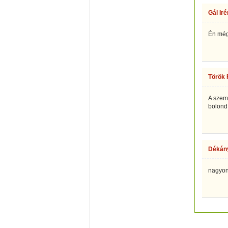
Gál Iré
Én még
Török 
A szem
bolondí
Dékány
nagyon 