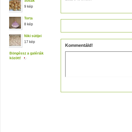
Sósak
9 kép
Torta
8 kép
Értékeld!
Niki sütijei
17 kép
Kommentáld!
Böngéssz a galériák
között!