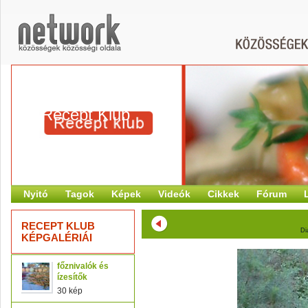
Recept Klub
Nyitó
Tagok
Képek
Videók
Cikkek
Fórum
RECEPT KLUB
Di
KÉPGALÉRIÁI
főznivalók és
ízesítők
30 kép