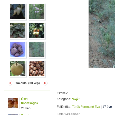
kapor
3/4
oldal (30 kép)
Címkék:
Őszi
Kategória:
Saját
finomságok
Feltöltötte:
Török Ferencné Éva
|
17 éve
21 kép
Látta 943 ember.