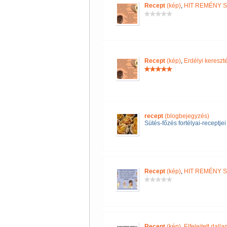
Recept
(kép)
,
HIT REMÉNY 
Recept
(kép)
,
Erdélyi keres
recept
(blogbejegyzés)
Sütés-főzés fortélyai-receptjei
Recept
(kép)
,
HIT REMÉNY 
Recept
(kép)
,
Elfelejtett dall