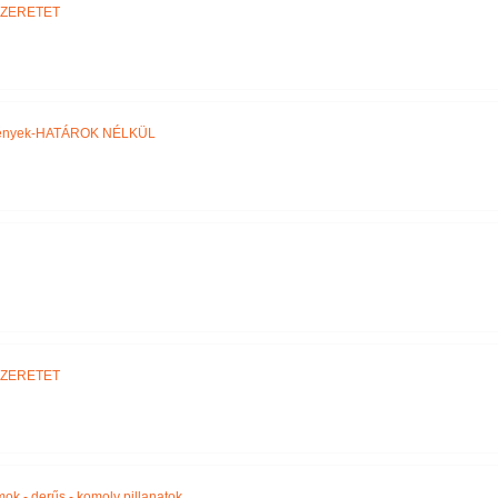
SZERETET
ztények-HATÁROK NÉLKÜL
SZERETET
amok - derűs - komoly pillanatok