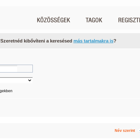
 Szeretnéd kibővíteni a keresésed
más tartalmakra is
?
égekben
Név szerint