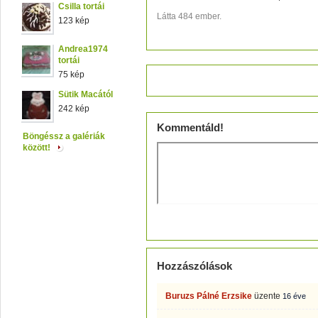
Csilla tortái
Látta 484 ember.
123 kép
Andrea1974
tortái
75 kép
Értékeld!
Sütik Macától
242 kép
Kommentáld!
Böngéssz a galériák
között!
Hozzászólások
Buruzs Pálné Erzsike
üzente
16 éve