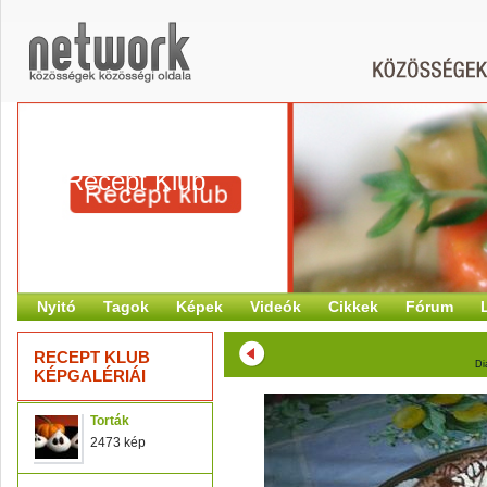
Recept Klub
Nyitó
Tagok
Képek
Videók
Cikkek
Fórum
RECEPT KLUB
Di
KÉPGALÉRIÁI
Torták
2473 kép