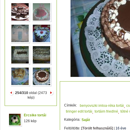
torták 115
254/310
oldal (2473
kép)
Címkék:
benyovszki imloa-réka tortái
cs
tiringer edit tortái
tortáim friedlné
tótné 
Ercsike tortái
Kategória:
Saját
126 kép
Feltöltötte:
[Törölt felhasználó]
|
16 éve