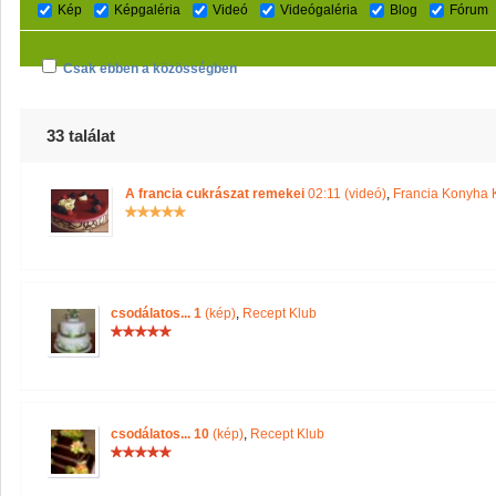
Kép
Képgaléria
Videó
Videógaléria
Blog
Fórum
Csak ebben a közösségben
33 találat
A francia cukrászat remekei
02:11 (videó)
,
Francia Konyha 
csodálatos... 1
(kép)
,
Recept Klub
csodálatos... 10
(kép)
,
Recept Klub