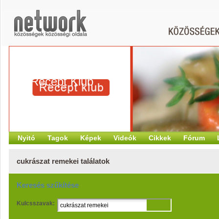
Recept Klub
Nyitó
Tagok
Képek
Videók
Cikkek
Fórum
cukrászat remekei találatok
Keresés szűkítése
Kulcsszavak: