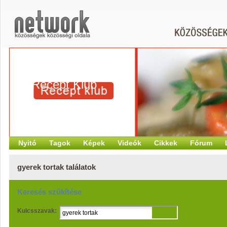
Recept Klub
Nyitó
Tagok
Képek
Videók
Cikkek
Fórum
gyerek tortak találatok
Keresés szűkítése
Kulcsszavak: