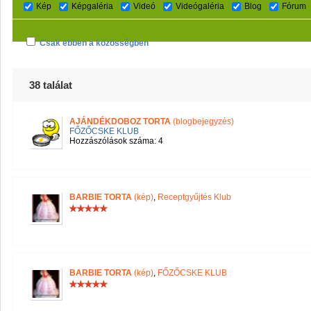
Kép
Képgaléria
Videó
Videógaléria
Blog
Fórum
Csak ebben a közösségben
38 találat
AJÁNDÉKDOBOZ TORTA
(blogbejegyzés)
FŐZŐCSKE KLUB
Hozzászólások száma: 4
BARBIE TORTA
(kép)
,
Receptgyűjtés Klub
BARBIE TORTA
(kép)
,
FŐZŐCSKE KLUB