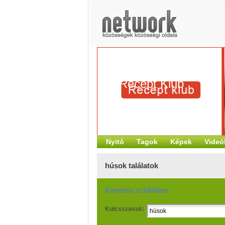
Recept Klub
Nyitó
Tagok
Képek
Videó
húsok találatok
Keresés szűkítése
Kulcsszavak: