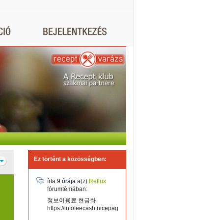
Ez történt a közösségben:
írta
9 órája
a(z)
Reflux
fórumtémában:
정보이용료 현금화
https://infofeecash.nicepage...