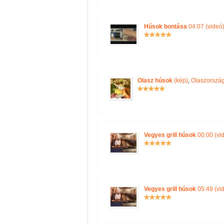
Húsok bontása
04:07 (videó
Olasz húsok
(kép)
,
Olaszország
Vegyes grill húsok
00:00 (vi
Vegyes grill húsok
05:49 (vi