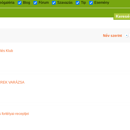
eógaléria
Blog
Fórum
Szavazás
Tip
Esemény
Név szerint
tés Klub
EREK VARÁZSA
 fortélyai-receptjei