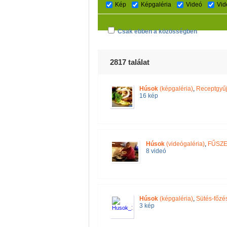
Kép
Képgaléria
Videó
Vid
Csak ebben a közösségben
2817 találat
Húsok
(képgaléria)
,
Receptgyűj
16 kép
Húsok
(videógaléria)
,
FŰSZ
8 videó
Húsok
(képgaléria)
,
Sütés-főzés
3 kép