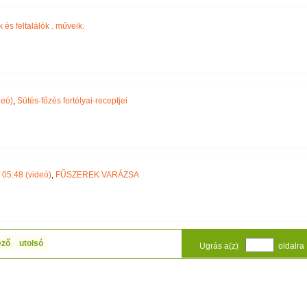
 és feltalálók . műveik.
deó)
,
Sütés-főzés fortélyai-receptjei
05:48 (videó)
,
FŰSZEREK VARÁZSA
ező
utolsó
Ugrás a(z)
oldalra