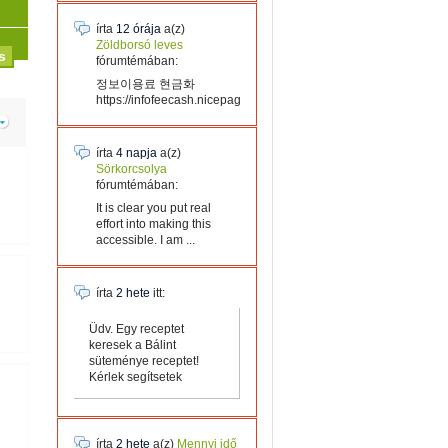
írta
12 órája
a(z)
Zöldborsó leves
fórumtémában:
정보이용료 현금화
https://infofeecash.nicepage...
írta
4 napja
a(z)
Sörkorcsolya
fórumtémában:
It is clear you put real
effort into making this
accessible. I am ...
írta
2 hete
itt:
Üdv. Egy receptet
keresek a Bálint
süteménye receptet!
Kérlek segítsetek
írta
2 hete
a(z)
Mennyi idő