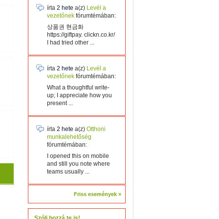
írta
2 hete
a(z)
Levél a
vezetőnek
fórumtémában:
상품권 현금화
https://giftpay. clickn.co.kr/
I had tried other ...
írta
2 hete
a(z)
Levél a
vezetőnek
fórumtémában:
What a thoughtful write-
up; I appreciate how you
present ...
írta
2 hete
a(z)
Otthoni
munkalehetőség
fórumtémában:
I opened this on mobile
and still you note where
teams usually ...
Friss események »
Szólj hozzá te is!