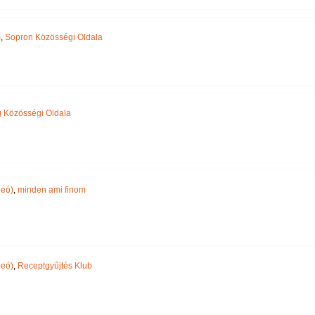
)
,
Sopron Közösségi Oldala
 Közösségi Oldala
deó)
,
minden ami finom
deó)
,
Receptgyűjtés Klub