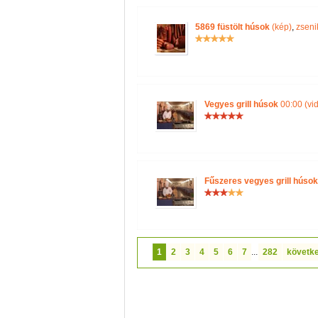
5869 füstölt húsok
(kép)
,
zsenik
Vegyes grill húsok
00:00 (vi
Fűszeres vegyes grill húsok
1
2
3
4
5
6
7
...
282
követk