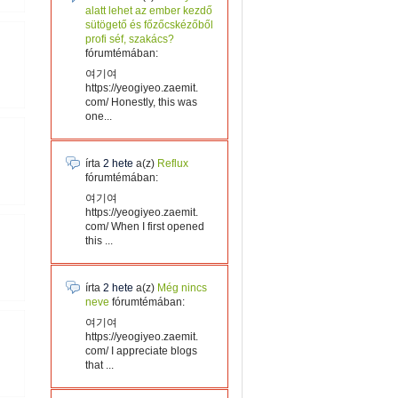
alatt lehet az ember kezdő
sütögető és főzőcskézőből
profi séf, szakács?
fórumtémában:
여기여
https://yeogiyeo.zaemit.
com/ Honestly, this was
one...
írta
2 hete
a(z)
Reflux
fórumtémában:
여기여
https://yeogiyeo.zaemit.
com/ When I first opened
this ...
írta
2 hete
a(z)
Még nincs
neve
fórumtémában:
여기여
https://yeogiyeo.zaemit.
com/ I appreciate blogs
that ...