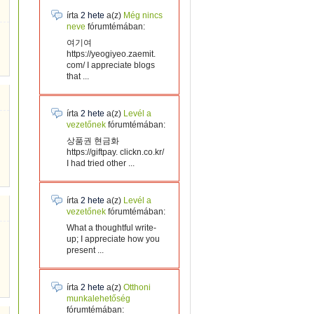
írta
2 hete
a(z)
Még nincs
neve
fórumtémában:
여기여
https://yeogiyeo.zaemit.
com/ I appreciate blogs
that ...
írta
2 hete
a(z)
Levél a
vezetőnek
fórumtémában:
상품권 현금화
https://giftpay. clickn.co.kr/
I had tried other ...
írta
2 hete
a(z)
Levél a
vezetőnek
fórumtémában:
What a thoughtful write-
up; I appreciate how you
present ...
írta
2 hete
a(z)
Otthoni
munkalehetőség
fórumtémában: