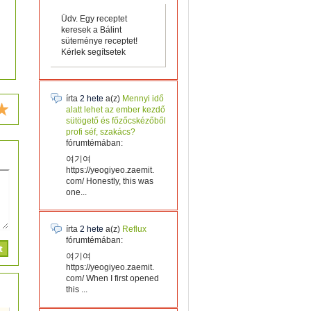
Üdv. Egy receptet
keresek a Bálint
süteménye receptet!
Kérlek segítsetek
írta
2 hete
a(z)
Mennyi idő
alatt lehet az ember kezdő
sütögető és főzőcskézőből
profi séf, szakács?
fórumtémában:
여기여
https://yeogiyeo.zaemit.
com/ Honestly, this was
one...
írta
2 hete
a(z)
Reflux
fórumtémában:
여기여
https://yeogiyeo.zaemit.
com/ When I first opened
this ...