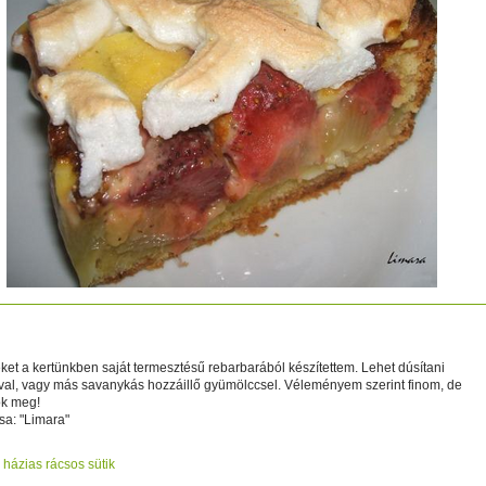
ás rebarbarás süti
eléket a kertünkben saját termesztésű rebarbarából készítettem. Lehet dúsítani
al, vagy más savanykás hozzáillő gyümölccsel. Véleményem szerint finom, de
ok meg!
sa: "Limara"
házias rácsos sütik