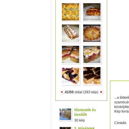
vanili
41/50
oldal (393 kép)
...a tölt
szamócáv
kóstolját
főznivalók és
Kép forrá
ízesítők
30 kép
Címkék:
5. Húsételek