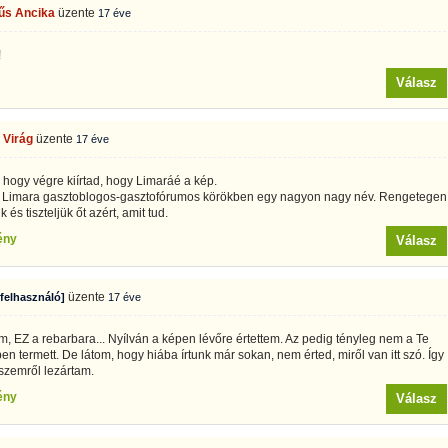
űs Ancika
üzente
17 éve
!
Válasz
 Virág
üzente
17 éve
 hogy végre kiírtad, hogy Limaráé a kép.
 Limara gasztoblogos-gasztofórumos körökben egy nagyon nagy név. Rengetegen
k és tiszteljük őt azért, amit tud.
ény
Válasz
üzente
 felhasználó]
17 éve
am, EZ a rebarbara... Nyílván a képen lévőre értettem. Az pedig tényleg nem a Te
en termett. De látom, hogy hiába írtunk már sokan, nem érted, miről van itt szó. Így
szemről lezártam.
ény
Válasz