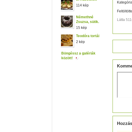
Kategória
114 kép
Feltöltött
Némethné
Látta 51
Zsuzsa, sütik.
15 kép
Teodóra tortái
2 kép
Értéke
Böngéssz a galériák
között!
Komme
Hozzás