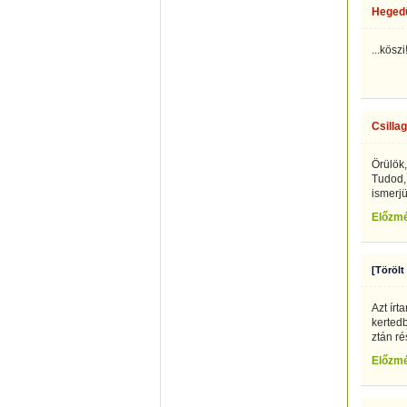
Heged
...köszi
Csillag
Örülök,
Tudod,
ismerjü
Előzm
[Törölt
Azt írt
kertedb
ztán ré
Előzm