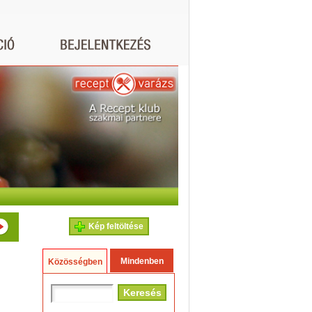
Kép feltöltése
Mindenben
Közösségben