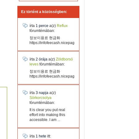
Ez történt a közösségben:
írta
1 perce
a(z)
Reflux
fórumtémában:
정보이용료 현금화
https://infofeecash.nicepage...
írta
2 órája
a(z)
Zöldborsó
leves
fórumtémában:
정보이용료 현금화
https://infofeecash.nicepage...
írta
3 napja
a(z)
Sörkorcsolya
fórumtémában:
It is clear you put real
effort into making this
accessible. I am ...
írta
1 hete
itt: