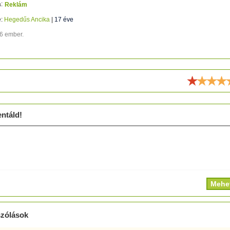
:
Reklám
e:
Hegedűs Ancika
|
17 éve
16 ember.
ld!
ntáld!
zólások