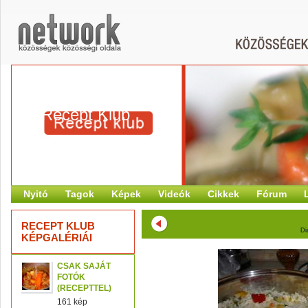
Recept Klub
Nyitó
Tagok
Képek
Videók
Cikkek
Fórum
RECEPT KLUB
Di
KÉPGALÉRIÁI
CSAK SAJÁT
FOTÓK
(RECEPTTEL)
161 kép