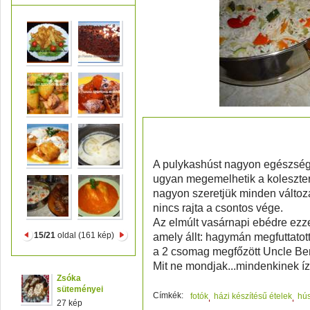
zöldséges rizsköret, p
A pulykashúst nagyon egészség
ugyan megemelhetik a koleszterin
nagyon szeretjük minden változ
nincs rajta a csontos vége.
Az elmúlt vasárnapi ebédre ezzel
15/21
oldal (161 kép)
amely állt: hagymán megfuttatot
a 2 csomag megfőzött Uncle Ben'
Mit ne mondjak...mindenkinek ízl
Zsóka
süteményei
Címkék:
fotók
házi készítésű ételek
hú
27 kép