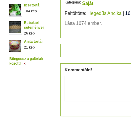
Kategória:
Saját
Ilcsi tortái
104 kép
Feltöltötte:
Hegedűs Ancika
|
16
Babukari
Látta 1674 ember.
süteményei
26 kép
Anita tortái
21 kép
Értékeld!
Böngéssz a galériák
között!
Kommentáld!