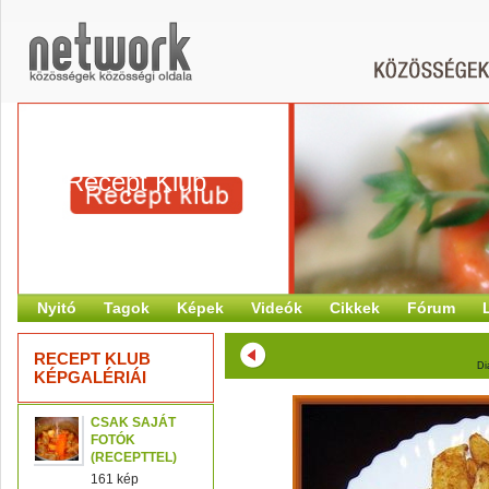
Recept Klub
Nyitó
Tagok
Képek
Videók
Cikkek
Fórum
RECEPT KLUB
Di
KÉPGALÉRIÁI
CSAK SAJÁT
FOTÓK
(RECEPTTEL)
161 kép