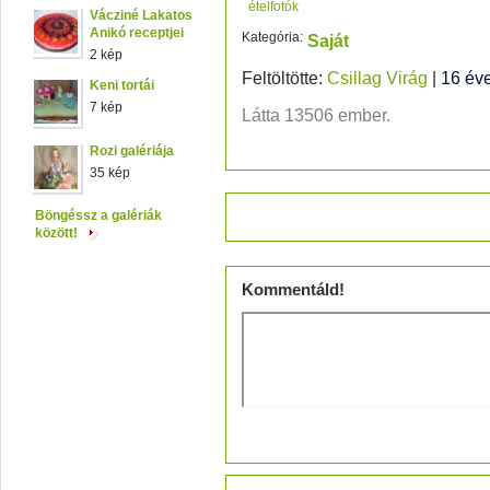
ételfotók
Vácziné Lakatos
Anikó receptjei
Kategória:
Saját
2 kép
Feltöltötte:
Csillag Virág
|
16 év
Keni tortái
7 kép
Látta 13506 ember.
Rozi galériája
35 kép
Értékeld!
Böngéssz a galériák
között!
Kommentáld!