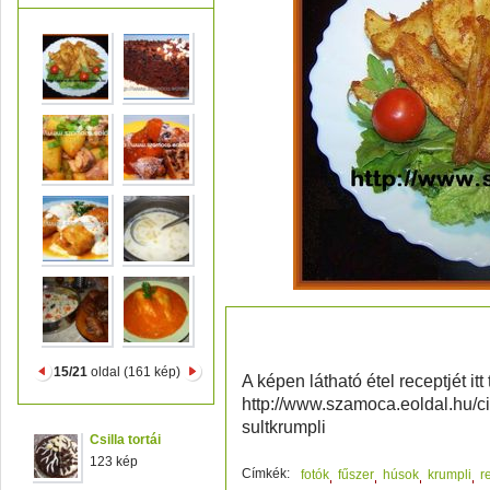
FŰSZERES SÜLT KRU
15/21
oldal (161 kép)
A képen látható étel receptjét itt
http://www.szamoca.eoldal.hu/ci
sultkrumpli
Csilla tortái
123 kép
Címkék:
fotók
fűszer
húsok
krumpli
r