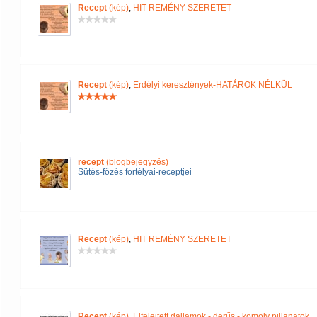
Recept
(kép)
,
HIT REMÉNY SZERETET
Recept
(kép)
,
Erdélyi keresztények-HATÁROK NÉLKÜL
recept
(blogbejegyzés)
Sütés-főzés fortélyai-receptjei
Recept
(kép)
,
HIT REMÉNY SZERETET
Recept
(kép)
,
Elfelejtett dallamok - derűs - komoly pillanatok