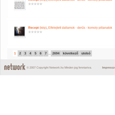
Recept
(kép)
,
Elfelejtett dallamok - derűs - komoly pillanatok
1
2
3
4
5
6
7
...
2694
következő
utolsó
© 2007 Copyright Network.hu Minden jog fenntartva.
Impress