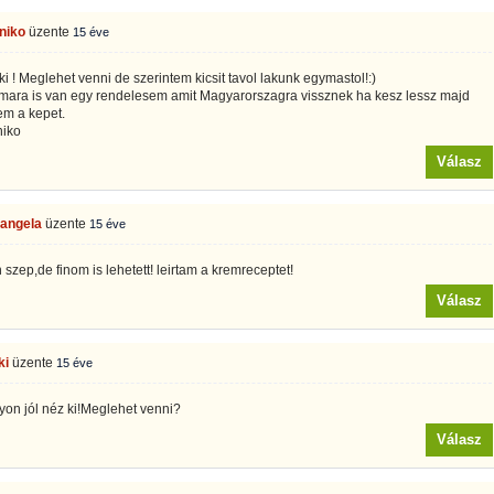
niko
üzente
15 éve
ki ! Meglehet venni de szerintem kicsit tavol lakunk egymastol!:)
mara is van egy rendelesem amit Magyarorszagra vissznek ha kesz lessz majd
em a kepet.
niko
Válasz
 angela
üzente
15 éve
szep,de finom is lehetett! leirtam a kremreceptet!
Válasz
ki
üzente
15 éve
yon jól néz ki!Meglehet venni?
Válasz