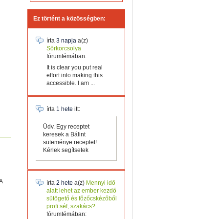
Ez történt a közösségben:
írta
3 napja
a(z)
Sörkorcsolya
fórumtémában:
It is clear you put real
effort into making this
accessible. I am ...
írta
1 hete
itt:
Üdv. Egy receptet
keresek a Bálint
süteménye receptet!
Kérlek segítsetek
A
írta
2 hete
a(z)
Mennyi idő
alatt lehet az ember kezdő
sütögető és főzőcskézőből
profi séf, szakács?
fórumtémában: