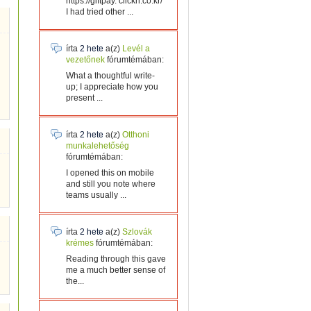
https://giftpay. clickn.co.kr/
I had tried other ...
írta
2 hete
a(z)
Levél a
vezetőnek
fórumtémában:
What a thoughtful write-
up; I appreciate how you
present ...
írta
2 hete
a(z)
Otthoni
munkalehetőség
fórumtémában:
I opened this on mobile
and still you note where
teams usually ...
írta
2 hete
a(z)
Szlovák
krémes
fórumtémában:
Reading through this gave
me a much better sense of
the...