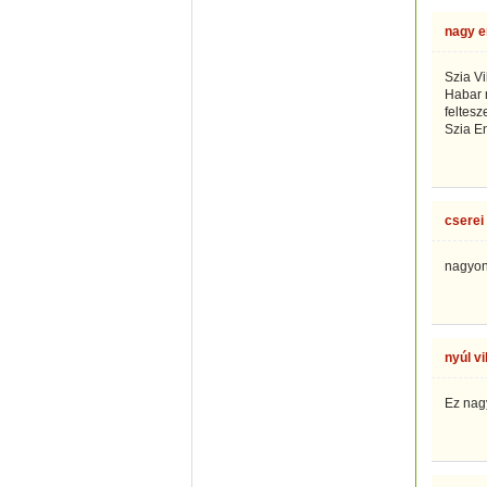
nagy e
Szia Vi
Habar 
feltesz
Szia E
cserei
nagyon 
nyúl vi
Ez nag