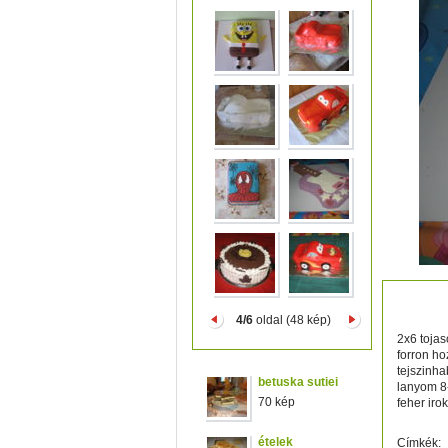
gitar
4/6
oldal (48 kép)
2x6 tojas
forron ho
tejszinh
betuska sutiei
lanyom 8-
70 kép
feher iro
ételek
Címkék: