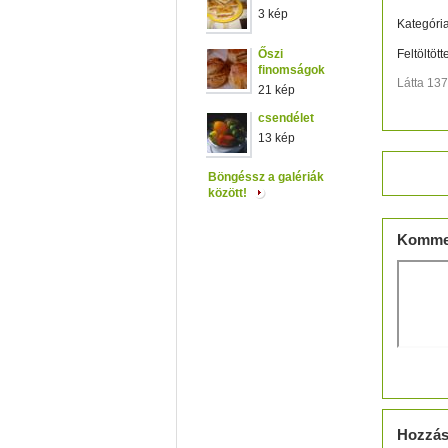
3 kép
Kategória
Őszi
Feltöltött
finomságok
Látta 13
21 kép
csendélet
13 kép
Értéke
Böngéssz a galériák
között!
Komme
Hozzás