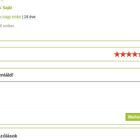
:
Saját
e:
nagy eniko
|
16 éve
76 ember.
ld!
ntáld!
zólások