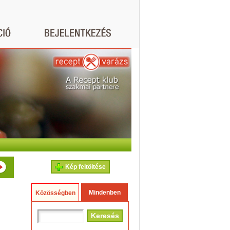
Kép feltöltése
Mindenben
Közösségben