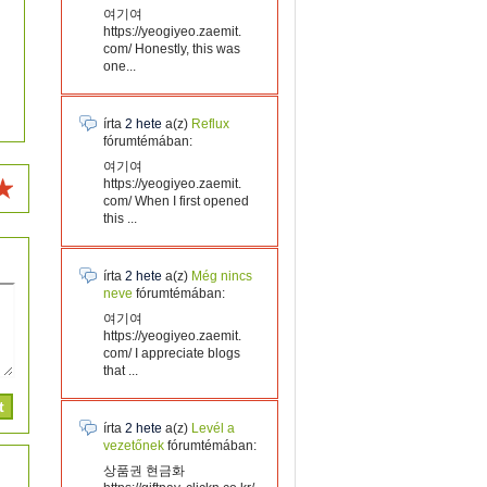
여기여
https://yeogiyeo.zaemit.
com/ Honestly, this was
one...
írta
2 hete
a(z)
Reflux
fórumtémában:
여기여
https://yeogiyeo.zaemit.
com/ When I first opened
this ...
írta
2 hete
a(z)
Még nincs
neve
fórumtémában:
여기여
https://yeogiyeo.zaemit.
com/ I appreciate blogs
that ...
írta
2 hete
a(z)
Levél a
vezetőnek
fórumtémában:
상품권 현금화