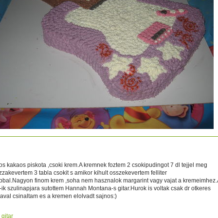
os kakaos piskota ,csoki krem.A kremnek foztem 2 csokipudingot 7 dl tejjel meg
zzakevertem 3 tabla csokit s amikor kihult osszekevertem felliter
abbal.Nagyon finom krem ,soha nem hasznalok margarint vagy vajat a kremeimhez.
ik szulinapjara sutottem Hannah Montana-s gitar.Hurok is voltak csak dr otkeres
kaval csinaltam es a kremen elolvadt sajnos:)
gitar