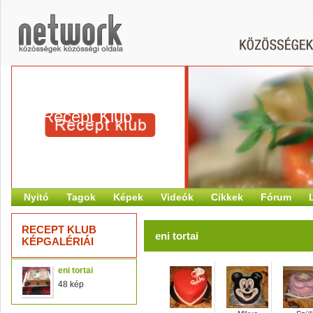
Recept Klub
Nyitó
Tagok
Képek
Videók
Cikkek
Fórum
RECEPT KLUB
eni tortai
KÉPGALÉRIÁI
eni tortai
48 kép