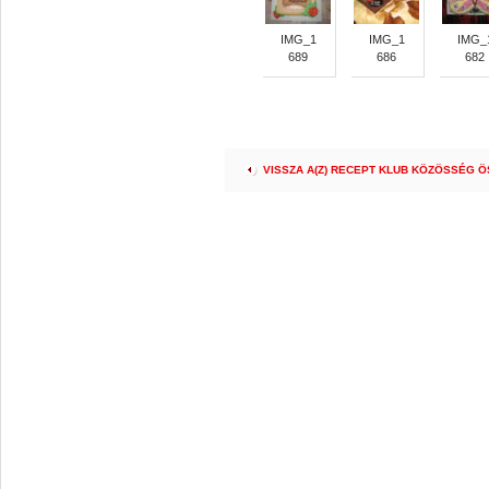
IMG_1
IMG_1
IMG_
689
686
682
VISSZA A(Z) RECEPT KLUB KÖZÖSSÉG 