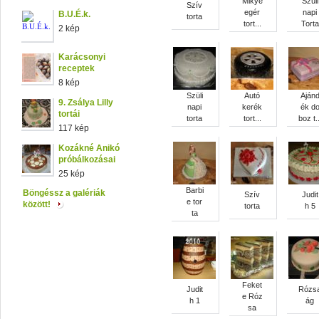
Mikye
Szüli
Szív
egér
napi
B.U.É.k.
torta
tort...
Torta
2 kép
Karácsonyi
receptek
8 kép
Szüli
Autó
Aján
9. Zsálya Lilly
napi
kerék
ék d
tortái
torta
tort...
boz t..
117 kép
Kozákné Anikó
próbálkozásai
25 kép
Barbi
Böngéssz a galériák
Szív
Judit
e tor
között!
torta
h 5
ta
Feket
Judit
Rózs
e Róz
h 1
ág
sa