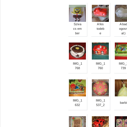
Sziva
A fes
A ba
cs em
todeb
ogos
ber
e
al:)
IMG_1
IMG_1
IMG_
768
760
739
IMG_1
IMG_1
barbi
632
537_2