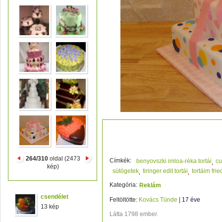
csodálatos... 9
264/310
oldal (2473
Címkék:
benyovszki imloa-réka tortái
cu
kép)
sütögetek
tiringer edit tortái
tortáim frie
Kategória:
Reklám
csendélet
Feltöltötte:
Kovács Tünde
|
17 éve
13 kép
Látta 1798 ember.