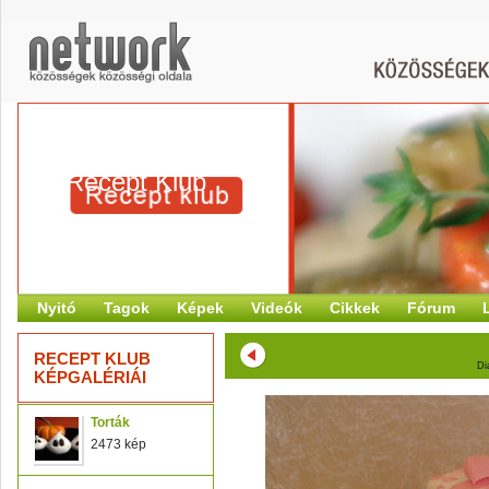
Recept Klub
Nyitó
Tagok
Képek
Videók
Cikkek
Fórum
RECEPT KLUB
Di
KÉPGALÉRIÁI
Torták
2473 kép