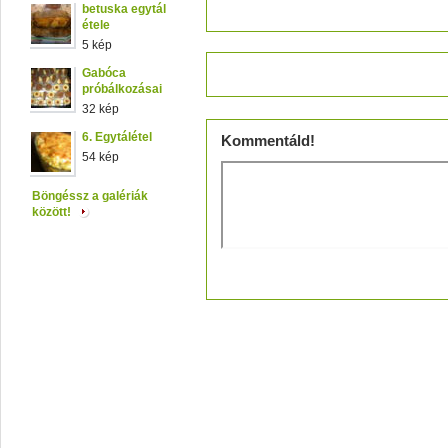
betuska egytál
étele
5 kép
Értékeld!
Gabóca
próbálkozásai
32 kép
6. Egytálétel
Kommentáld!
54 kép
Böngéssz a galériák
között!