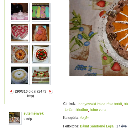
dobos torta
290/310
oldal (2473
kép)
Címkék:
benyovszki imloa-réka tortái
fr
tortáim friedlné
tótné vera
sütemények
Kategória:
Saját
2 kép
Feltöltötte:
Bálint Sándorné Lejla
|
17 éve