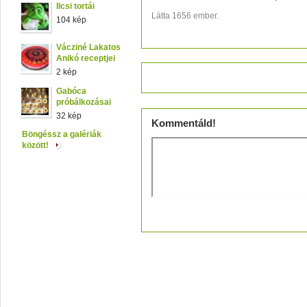
Ilcsi tortái
Látta 1656 ember.
104 kép
Vácziné Lakatos
Anikó receptjei
2 kép
Értékeld!
Gabóca
próbálkozásai
32 kép
Kommentáld!
Böngéssz a galériák
között!