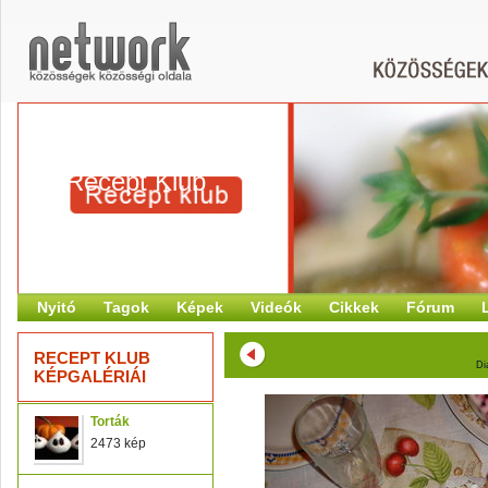
Recept Klub
Nyitó
Tagok
Képek
Videók
Cikkek
Fórum
RECEPT KLUB
Di
KÉPGALÉRIÁI
Torták
2473 kép