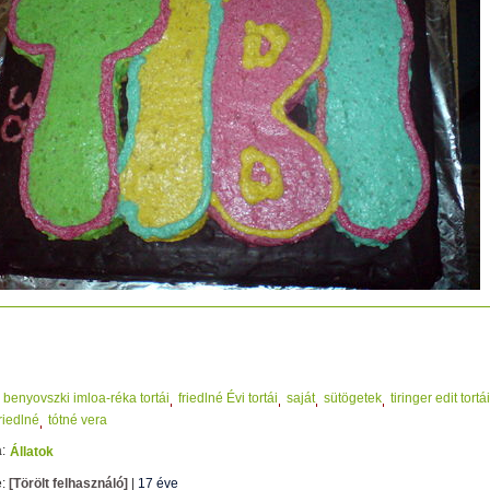
benyovszki imloa-réka tortái
friedlné Évi tortái
saját
sütögetek
tiringer edit tortái
friedlné
tótné vera
:
Állatok
e:
[Törölt felhasználó]
|
17 éve