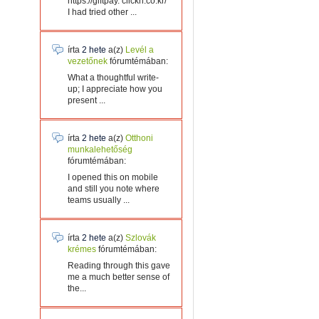
https://giftpay. clickn.co.kr/
I had tried other ...
írta
2 hete
a(z)
Levél a
vezetőnek
fórumtémában:
What a thoughtful write-
up; I appreciate how you
present ...
írta
2 hete
a(z)
Otthoni
munkalehetőség
fórumtémában:
I opened this on mobile
and still you note where
teams usually ...
írta
2 hete
a(z)
Szlovák
krémes
fórumtémában:
Reading through this gave
me a much better sense of
the...