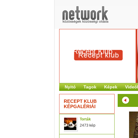
Recept Klub
Nyitó
Tagok
Képek
Videó
RECEPT KLUB
KÉPGALÉRIÁI
Torták
2473 kép