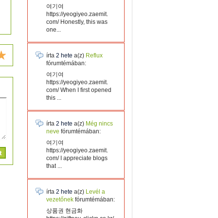
여기여
https://yeogiyeo.zaemit.
com/ Honestly, this was
one...
írta
2 hete
a(z)
Reflux
fórumtémában:
여기여
https://yeogiyeo.zaemit.
com/ When I first opened
this ...
írta
2 hete
a(z)
Még nincs
neve
fórumtémában:
여기여
https://yeogiyeo.zaemit.
com/ I appreciate blogs
that ...
írta
2 hete
a(z)
Levél a
vezetőnek
fórumtémában:
상품권 현금화