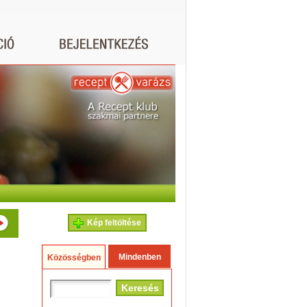
Kép feltöltése
Mindenben
Közösségben