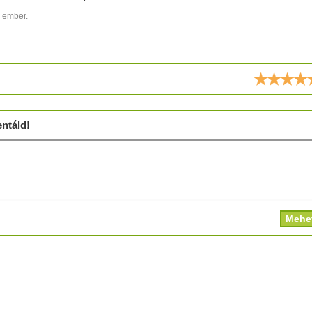
9 ember.
ld!
ntáld!