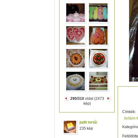
tibi
290/310
oldal (2473
kép)
Címkék:
tortáim 
judit tortái
Kategória
235 kép
Feltöltött