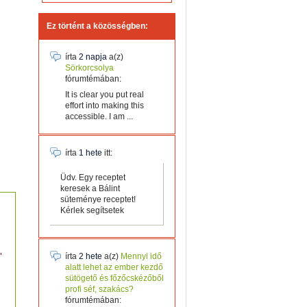
Ez történt a közösségben:
írta
2 napja
a(z)
Sörkorcsolya
fórumtémában:
It is clear you put real
effort into making this
accessible. I am ...
írta
1 hete
itt:
Üdv. Egy receptet
keresek a Bálint
süteménye receptet!
Kérlek segítsetek
írta
2 hete
a(z)
Mennyi idő
alatt lehet az ember kezdő
sütögető és főzőcskézőből
profi séf, szakács?
fórumtémában: