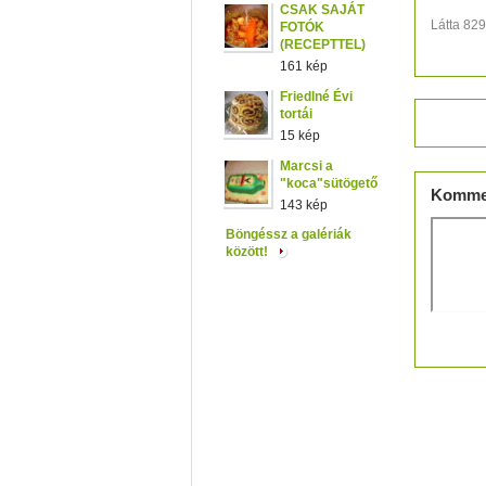
CSAK SAJÁT
Látta 82
FOTÓK
(RECEPTTEL)
161 kép
Friedlné Évi
tortái
Értéke
15 kép
Marcsi a
"koca"sütögető
Komme
143 kép
Böngéssz a galériák
között!