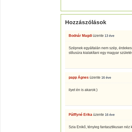
Hozzászólások
Bodnár Magdi
üzente
13 éve
Szépnek egyáltalán nem szép, érdekesn
stílusúra kialakítani egy magyar születés
papp Ágnes
üzente
16 éve
ilyet én is akarok:)
Pálffyné Erika
üzente
16 éve
Szia Enikő, tényleg fantasztikusan néz 