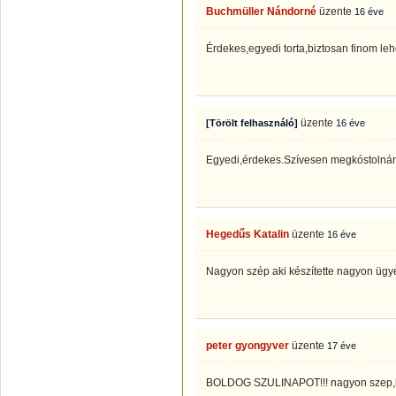
Buchmüller Nándorné
üzente
16 éve
Érdekes,egyedi torta,biztosan finom leh
üzente
[Törölt felhasználó]
16 éve
Egyedi,érdekes.Szívesen megkóstolnám
Hegedűs Katalin
üzente
16 éve
Nagyon szép aki készítette nagyon ügy
peter gyongyver
üzente
17 éve
BOLDOG SZULINAPOT!!! nagyon szep,bizt