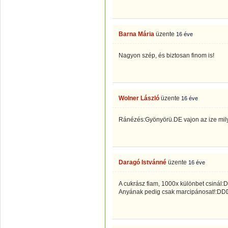
Barna Mária
üzente
16 éve
Nagyon szép, és biztosan finom is!
Wolner László
üzente
16 éve
Ránézés:Gyönyörü.DE vajon az ize mil
Daragó Istvánné
üzente
16 éve
A cukrász fiam, 1000x különbet csinál:D
Anyának pedig csak marcipánosat!: