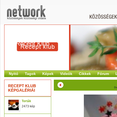
Recept Klub
Nyitó
Tagok
Képek
Videók
Cikkek
Fórum
RECEPT KLUB
Di
KÉPGALÉRIÁI
Torták
2473 kép