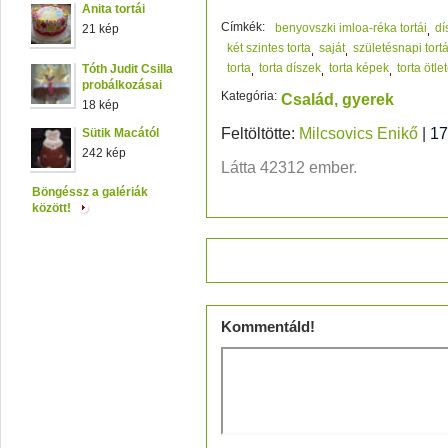
Anita tortái
Címkék:
benyovszki imloa-réka tortái
dí
21 kép
két szintes torta
saját
születésnapi tort
torta
torta díszek
torta képek
torta ötle
Tóth Judit Csilla
probálkozásai
Kategória:
Család, gyerek
18 kép
Feltöltötte:
Milcsovics Enikő
|
17
Sütik Macától
242 kép
Látta 42312 ember.
Böngéssz a galériák
között!
Értékeld!
Kommentáld!