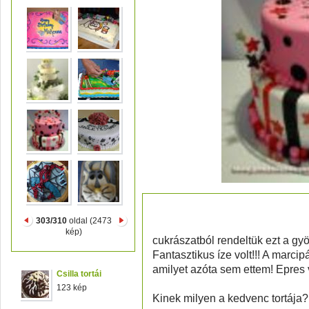
Szülinapi torta
303/310
oldal (2473
kép)
cukrászatból rendeltük ezt a gyö
Fantasztikus íze volt!!! A marci
amilyet azóta sem ettem! Epres 
Csilla tortái
123 kép
Kinek milyen a kedvenc tortája?