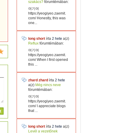
szakács?
fórumtémában:
여기여
https://yeogiyeo.zaemit.
com/ Honestly, this was
one...
long short
írta
2 hete
a(z)
Reflux
fórumtémában:
여기여
https://yeogiyeo.zaemit.
com/ When I first opened
this ...
zhard zhard
írta
2 hete
a(z)
Még nincs neve
fórumtémában:
여기여
https://yeogiyeo.zaemit.
com/ I appreciate blogs
that ...
long short
írta
2 hete
a(z)
Levél a vezetőnek