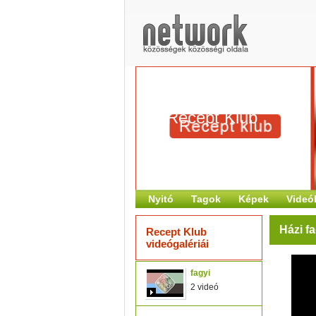
Recept Klub
Nyitó
Tagok
Képek
Videó
Házi f
Recept Klub
videógalériái
fagyi
2 videó