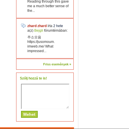
Reading through this gave
me a much better sense of
the...
zhard zhard
írta
2 hete
a(z)
Bejgli
fórumtémában:
주소모음
https://jusomoum.
imweb.me/ What
impressed...
Friss események »
Szólj hozzá te is!