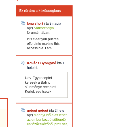
Ez történt a közösségben:
long short
írta
3 napja
a(z)
Sörkorcsolya
fórumtémában:
It is clear you put real
effort into making this
accessible. I am ...
Kovács Györgyné
írta
1
hete
itt:
Üdv. Egy receptet
keresek a Bálint
süteménye receptet!
Kérlek segítsetek
getout getout
írta
2 hete
a(z)
Mennyi idő alatt lehet
az ember kezdő sütögető
és főzőcskézőből profi séf,