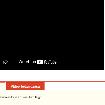
Videó beágyazása
s
való és kész az isteni házi fagyi