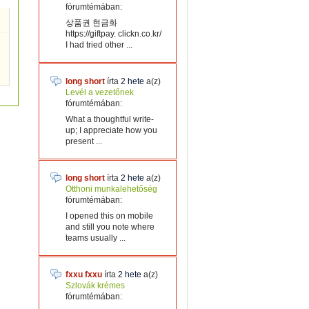
fórumtémában:
상품권 현금화
https://giftpay. clickn.co.kr/
I had tried other ...
long short
írta
2 hete
a(z)
Levél a vezetőnek
fórumtémában:
What a thoughtful write-
up; I appreciate how you
present ...
long short
írta
2 hete
a(z)
Otthoni munkalehetőség
fórumtémában:
I opened this on mobile
and still you note where
teams usually ...
fxxu fxxu
írta
2 hete
a(z)
Szlovák krémes
fórumtémában: