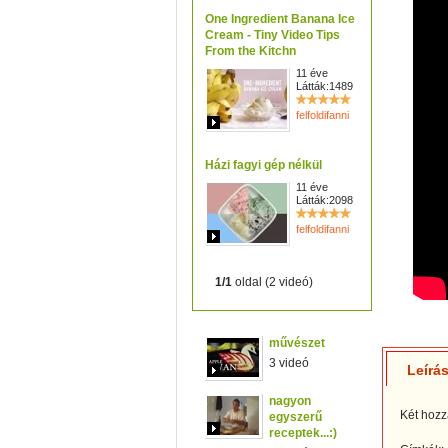
One Ingredient Banana Ice
Cream - Tiny Video Tips
From the Kitchn
11 éve
Látták:1489
felfoldifanni
Házi fagyi gép nélkül
11 éve
Látták:2098
felfoldifanni
1/1
oldal (2 videó)
művészet
3 videó
Leírá
nagyon
Két hozzá
egyszerű
receptek...:)