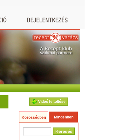
Videó feltöltése
Mindenben
Közösségben