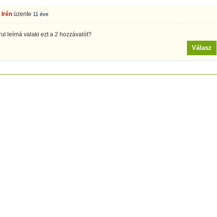
 Irén
üzente
11 éve
l leírná valaki ezt a 2 hozzávalót?
Válasz