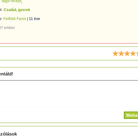
fagyi recept
a:
Család, gyerek
te:
Felföldi Fanni
|
11 éve
97 ember.
ld!
ntáld!
zólások