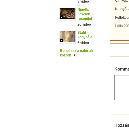
Címkék:
8 videó
Kategóri
Nigella
Lawson
Feltöltöt
receptjei
20 videó
Látta 20
Stahl
konyhája
6 videó
Értéke
Böngéssz a galériák
között!
Komme
Hozzás