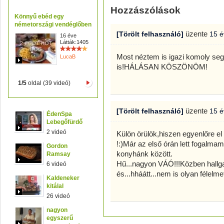
Hozzászólások
Könnyű ebéd egy
németországi vendéglőben
üzente
[Törölt felhasználó]
15 é
16 éve
Látták:1405
Most néztem is igazi komoly se
LucaB
is!HÁLÁSAN KÖSZÖNÖM!
1/5
oldal (39 videó)
üzente
[Törölt felhasználó]
15 é
ÉdenSpa
Lebegőfürdő
2 videó
Külön örülök,hiszen egyenlőre e
!:)Már az első órán lett fogalma
Gordon
konyhánk között.
Ramsay
Hű...nagyon VÁÓ!!!Közben hallg
6 videó
és...hháátt...nem is olyan félelmet
Kaldeneker
kitálal
26 videó
nagyon
egyszerű