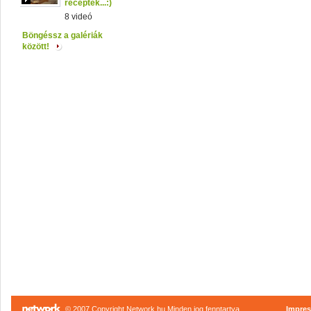
receptek...:)
8 videó
Böngéssz a galériák
között!
© 2007 Copyright Network.hu Minden jog fenntartva.
Impre