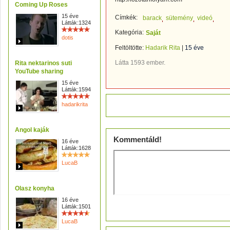
Coming Up Roses
15 éve
Címkék:
barack
sütemény
videó
Látták:1324
Kategória:
Saját
dotis
Feltöltötte:
Hadarik Rita
|
15 éve
Látta 1593 ember.
Rita nektarinos suti
YouTube sharing
15 éve
Látták:1594
Értékeld!
hadarikrita
Angol kaják
Kommentáld!
16 éve
Látták:1628
LucaB
Olasz konyha
16 éve
Látták:1501
LucaB