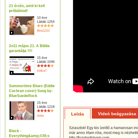
21 érzés, amit ki kell
próbálnod!
10 éve
Látták:1254
Bea1101
2o11 május 21. A Biblia
garantálja !!!!
15 éve
Látták:1046
totika7
Summertime Blues (Eddie
Cochran cover) Sung by:
BlueSuedeRock
15 éve
Látták:1218
Videó beágyazása
Leírás
dotis
Sziasztok! Egy kis ízelítő a hamarosan ind
Black -
már anno írtam róla, most meg is nézhetit
Everything&amp;#39;s
http://fozotanfolyam.com