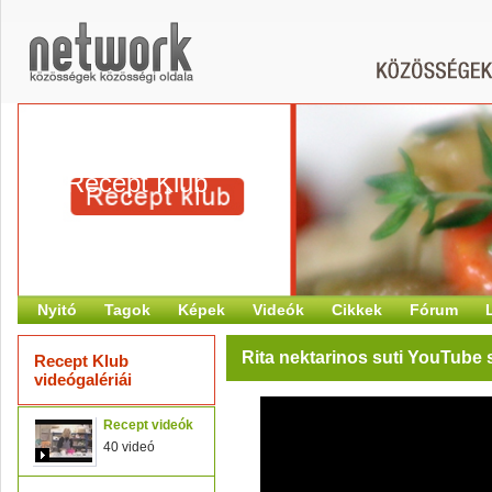
Recept Klub
Nyitó
Tagok
Képek
Videók
Cikkek
Fórum
Rita nektarinos suti YouTube 
Recept Klub
videógalériái
Recept videók
40 videó