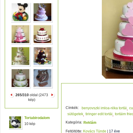
csodálatos... 5
265/310
oldal (2473
kép)
Címkék:
benyovszki imloa-réka tortái
cu
sütögetek
tiringer edit tortái
tortáim frie
Tortabirodalom
Kategória:
Reklám
10 kép
Feltöltötte:
Kovács Tünde
|
17 éve