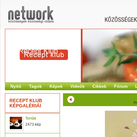
Recept Klub
Nyitó
Tagok
Képek
Videók
Cikkek
Fórum
RECEPT KLUB
Di
KÉPGALÉRIÁI
Torták
2473 kép