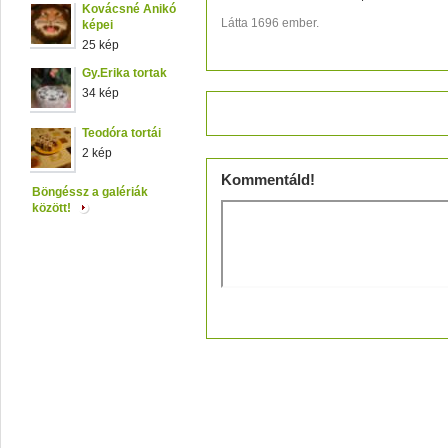
Kovácsné Anikó
Látta 1696 ember.
képei
25 kép
Gy.Erika tortak
34 kép
Értékeld!
Teodóra tortái
2 kép
Kommentáld!
Böngéssz a galériák
között!