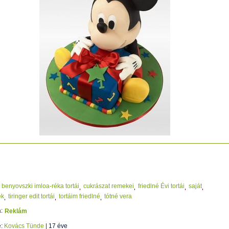
tos... 7
benyovszki imloa-réka tortái
cukrászat remekei
friedlné Évi tortái
saját
ek
tiringer edit tortái
tortáim friedlné
tótné vera
:
Reklám
e:
Kovács Tünde
|
17 éve