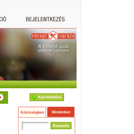
Kép feltöltése
Mindenben
Közösségben