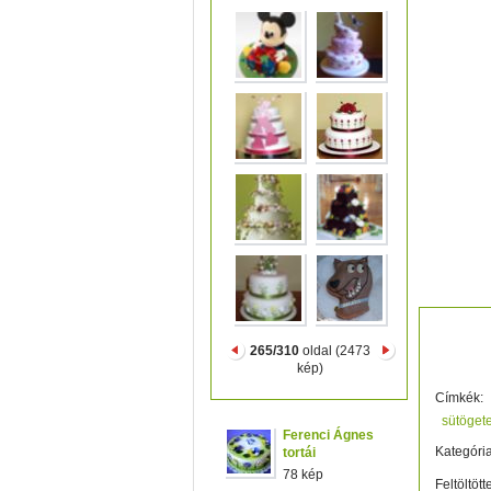
csodála
265/310
oldal (2473
kép)
Címkék:
sütöget
Ferenci Ágnes
Kategória
tortái
78 kép
Feltöltött