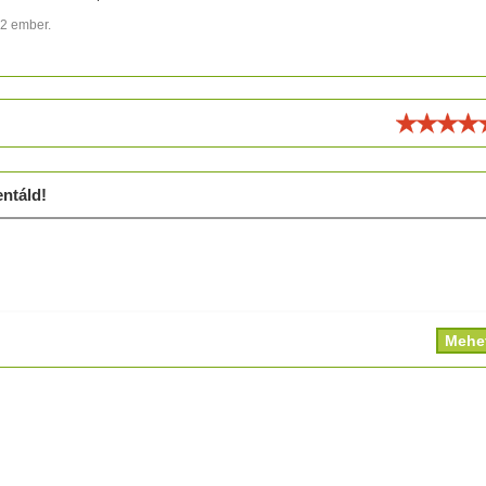
82 ember.
ld!
ntáld!