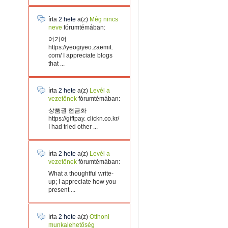
írta
2 hete
a(z)
Még nincs
neve
fórumtémában:
여기여
https://yeogiyeo.zaemit.
com/ I appreciate blogs
that ...
írta
2 hete
a(z)
Levél a
vezetőnek
fórumtémában:
상품권 현금화
https://giftpay. clickn.co.kr/
I had tried other ...
írta
2 hete
a(z)
Levél a
vezetőnek
fórumtémában:
What a thoughtful write-
up; I appreciate how you
present ...
írta
2 hete
a(z)
Otthoni
munkalehetőség