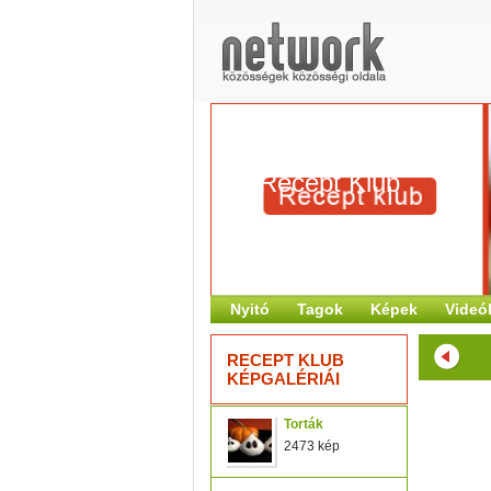
Recept Klub
Nyitó
Tagok
Képek
Videó
RECEPT KLUB
KÉPGALÉRIÁI
Torták
2473 kép