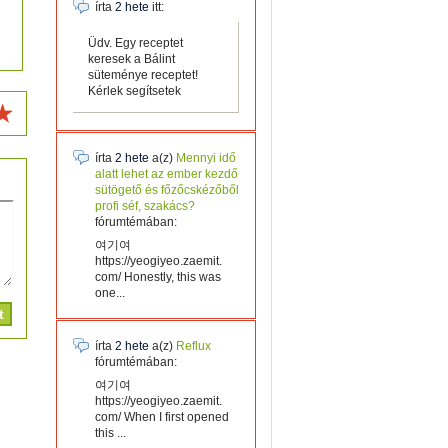
írta
2 hete
itt:
Üdv. Egy receptet
keresek a Bálint
süteménye receptet!
Kérlek segítsetek
írta
2 hete
a(z)
Mennyi idő
alatt lehet az ember kezdő
sütögető és főzőcskézőből
profi séf, szakács?
fórumtémában:
여기여
https://yeogiyeo.zaemit.
com/ Honestly, this was
one...
írta
2 hete
a(z)
Reflux
fórumtémában:
여기여
https://yeogiyeo.zaemit.
com/ When I first opened
this ...