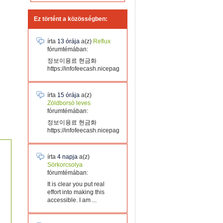
Ez történt a közösségben:
írta
13 órája
a(z)
Reflux
fórumtémában:
정보이용료 현금화
https://infofeecash.nicepage...
írta
15 órája
a(z)
Zöldborsó leves
fórumtémában:
정보이용료 현금화
https://infofeecash.nicepage...
írta
4 napja
a(z)
Sörkorcsolya
fórumtémában:
It is clear you put real
effort into making this
accessible. I am ...