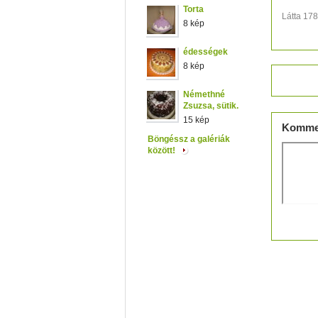
Torta
Látta 17
8 kép
édességek
8 kép
Értéke
Némethné
Zsuzsa, sütik.
15 kép
Komme
Böngéssz a galériák
között!