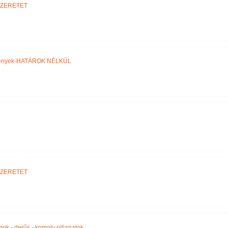
SZERETET
ztények-HATÁROK NÉLKÜL
SZERETET
amok - derűs - komoly pillanatok