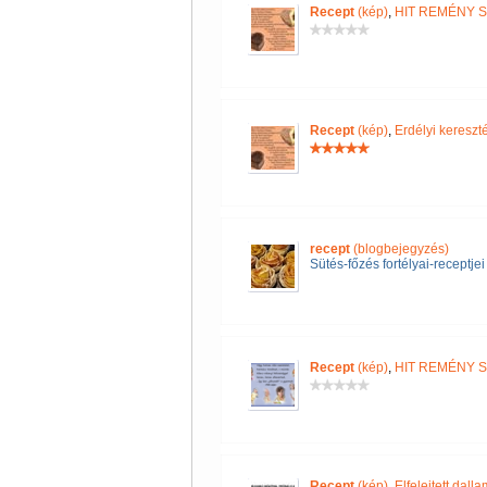
Recept
(kép)
,
HIT REMÉNY 
Recept
(kép)
,
Erdélyi keres
recept
(blogbejegyzés)
Sütés-főzés fortélyai-receptjei
Recept
(kép)
,
HIT REMÉNY 
Recept
(kép)
,
Elfelejtett dall