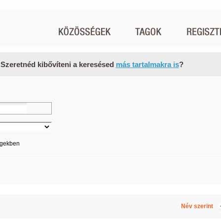
 Szeretnéd kibővíteni a keresésed
más tartalmakra is
?
égekben
Név szerint