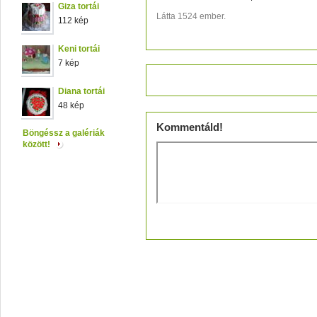
Giza tortái
Látta 1524 ember.
112 kép
Keni tortái
7 kép
Értékeld!
Diana tortái
48 kép
Kommentáld!
Böngéssz a galériák
között!