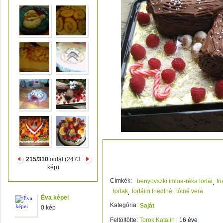
BuchedeNoel -Yule log cake 
215/310
oldal (2473
kép)
Címkék:
benyovszki imloa-réka tortái
fr
tortak
tortáim friedlné
tótné vera
Éva képei
Kategória:
Saját
0 kép
Feltöltötte:
Torok Katalin
|
16 éve