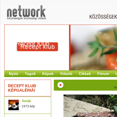
Recept Klub
Nyitó
Tagok
Képek
Videók
Cikkek
Fórum
RECEPT KLUB
Di
KÉPGALÉRIÁI
Torták
2473 kép